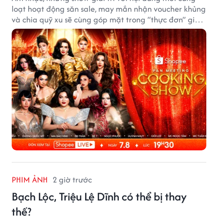
loạt hoạt động săn sale, may mắn nhận voucher khủng
và chia quỹ xu sẽ cùng góp mặt trong “thực đơn” giải
trí cuối tuần trên Shopee, diễn ra liên tiếp vào ngày
7/8 và 8/8.
PHIM ẢNH
2 giờ trước
Bạch Lộc, Triệu Lệ Dĩnh có thể bị thay
thế?