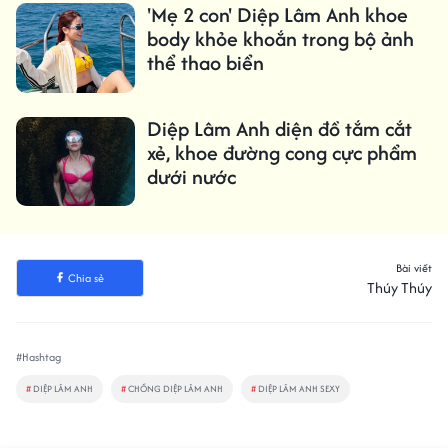
'Mẹ 2 con' Diệp Lâm Anh khoe
body khỏe khoắn trong bộ ảnh
thể thao biển
Diệp Lâm Anh diện đồ tắm cắt
xẻ, khoe đường cong cực phẩm
dưới nước
Bài viết
Chia sẻ
Thúy Thúy
#Hashtag
#
DIỆP LÂM ANH
#
CHỒNG DIỆP LÂM ANH
#
DIỆP LÂM ANH SEXY