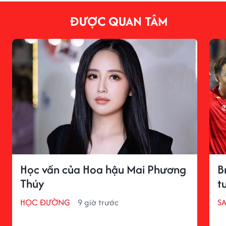
ĐƯỢC QUAN TÂM
Học vấn của Hoa hậu Mai Phương
B
Thúy
t
HỌC ĐƯỜNG
9 giờ trước
S