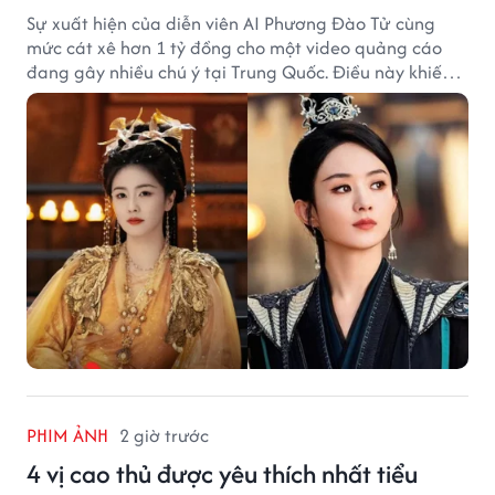
Sự xuất hiện của diễn viên AI Phương Đào Tử cùng
mức cát xê hơn 1 tỷ đồng cho một video quảng cáo
đang gây nhiều chú ý tại Trung Quốc. Điều này khiến
không ít người đặt câu hỏi liệu những ngôi sao hàng
đầu như Bạch Lộc, Triệu Lệ Dĩnh có thể bị thay thế
trong tương lai.
PHIM ẢNH
2 giờ trước
4 vị cao thủ được yêu thích nhất tiểu