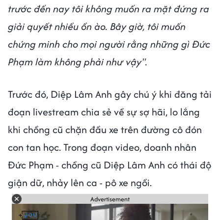
trước đến nay tôi không muốn ra mặt đứng ra
giải quyết nhiều ồn ào. Bây giờ, tôi muốn
chứng minh cho mọi người rằng những gì Đức
Phạm làm không phải như vậy".
Trước đó, Diệp Lâm Anh gây chú ý khi đăng tải
đoạn livestream chia sẻ về sự sợ hãi, lo lắng
khi chồng cũ chặn đầu xe trên đường cô đón
con tan học. Trong đoạn video, doanh nhân
Đức Phạm - chồng cũ Diệp Lâm Anh có thái độ
giận dữ, nhảy lên ca - pô xe ngồi.
Advertisement