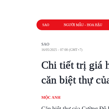
SAO
NGƯỜI MẪU - HOA HẬU
SAO
16/05/2025 - 07:00 (GMT+7)
Chi tiết trị giá
căn biệt thự c
MỘC ANH
Căn biệt thự của Cường Đô L