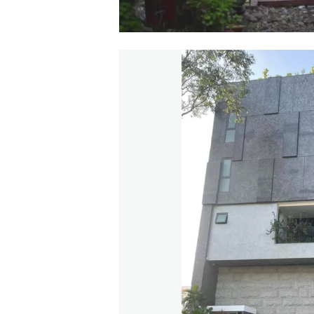
00:00
/
01:05
TRUVID NEW STU