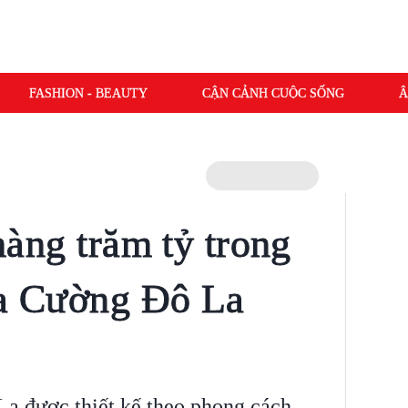
FASHION - BEAUTY
CẬN CẢNH CUỘC SỐNG
Â
 hàng trăm tỷ trong
ủa Cường Đô La
a được thiết kế theo phong cách