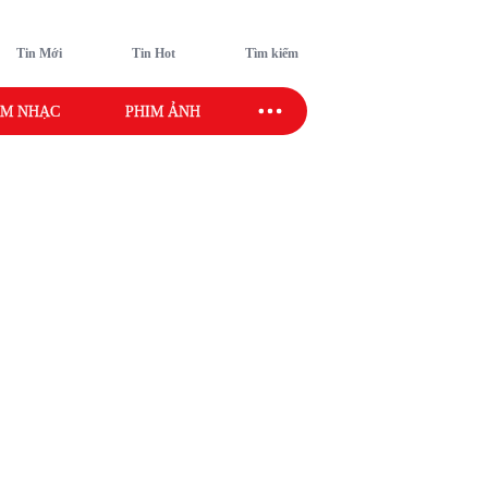
Tin Mới
Tin Hot
Tìm kiếm
M NHẠC
PHIM ẢNH
SAO SPORT