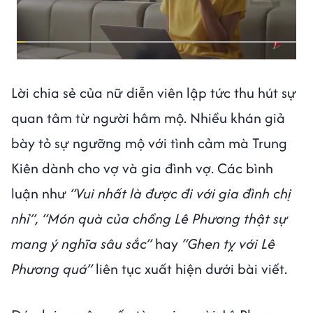
Lời chia sẻ của nữ diễn viên lập tức thu hút sự
quan tâm từ người hâm mộ. Nhiều khán giả
bày tỏ sự ngưỡng mộ với tình cảm mà Trung
Kiên dành cho vợ và gia đình vợ. Các bình
luận như
“Vui nhất là được đi với gia đình chị
nhỉ”, “Món quà của chồng Lê Phương thật sự
mang ý nghĩa sâu sắc”
hay
“Ghen tỵ với Lê
Phương quá”
liên tục xuất hiện dưới bài viết.