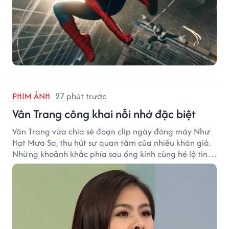
PHIM ẢNH
27 phút trước
Vân Trang công khai nỗi nhớ đặc biệt
Vân Trang vừa chia sẻ đoạn clip ngày đóng máy Như
Hạt Mưa Sa, thu hút sự quan tâm của nhiều khán giả.
Những khoảnh khắc phía sau ống kính cũng hé lộ tình
cảm đặc biệt mà nữ diễn viên dành cho ê-kíp bộ phim.