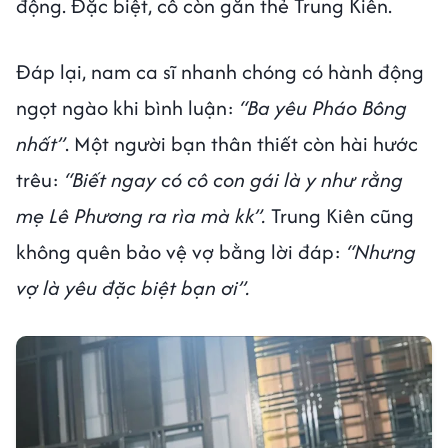
động. Đặc biệt, cô còn gắn thẻ Trung Kiên.
Đáp lại, nam ca sĩ nhanh chóng có hành động
ngọt ngào khi bình luận:
“Ba yêu Pháo Bông
nhất”
. Một người bạn thân thiết còn hài hước
trêu:
“Biết ngay có cô con gái là y như rằng
mẹ Lê Phương ra rìa mà kk”.
Trung Kiên cũng
không quên bảo vệ vợ bằng lời đáp:
“Nhưng
vợ là yêu đặc biệt bạn ơi”.