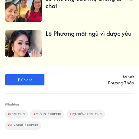
chơi
Lê Phương mất ngủ vì được yêu
Bài viết
Chia sẻ
Phương Thảo
#Hashtag
#
LÊ PHƯƠNG
#
CHỒNG LÊ PHƯƠNG
#
VỢ CHỒNG LÊ PHƯƠNG
#
GIA ĐÌNH LÊ PHƯƠNG