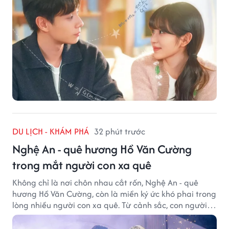
DU LỊCH - KHÁM PHÁ
32 phút trước
Nghệ An - quê hương Hồ Văn Cường
trong mắt người con xa quê
Không chỉ là nơi chôn nhau cắt rốn, Nghệ An - quê
hương Hồ Văn Cường, còn là miền ký ức khó phai trong
lòng nhiều người con xa quê. Từ cảnh sắc, con người
đến hương vị quê nhà, tất cả đều trở thành những
điều khiến họ luôn mong ngày trở về.