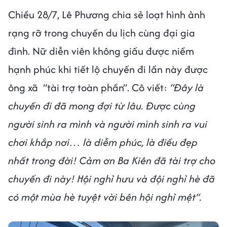
Chiều 28/7, Lê Phương chia sẻ loạt hình ảnh
rạng rỡ trong chuyến du lịch cùng đại gia
đình. Nữ diễn viên không giấu được niềm
hạnh phúc khi tiết lộ chuyến đi lần này được
ông xã “tài trợ toàn phần”. Cô viết:
“Đây là
chuyến đi đã mong đợi từ lâu. Được cùng
người sinh ra mình và người mình sinh ra vui
chơi khắp nơi… là diễm phúc, là điều đẹp
nhất trong đời! Cảm ơn Ba Kiên đã tài trợ cho
chuyến đi này! Hội nghỉ hưu và đội nghỉ hè đã
có một mùa hè tuyệt vời bên hội nghỉ mệt”.