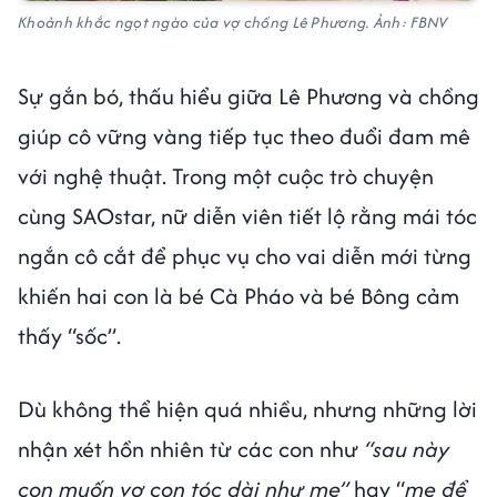
Khoảnh khắc ngọt ngào của vợ chồng Lê Phương. Ảnh: FBNV
Sự gắn bó, thấu hiểu giữa Lê Phương và chồng
giúp cô vững vàng tiếp tục theo đuổi đam mê
với nghệ thuật. Trong một cuộc trò chuyện
cùng SAOstar, nữ diễn viên tiết lộ rằng mái tóc
ngắn cô cắt để phục vụ cho vai diễn mới từng
khiến hai con là bé Cà Pháo và bé Bông cảm
thấy “sốc”.
Dù không thể hiện quá nhiều, nhưng những lời
nhận xét hồn nhiên từ các con như
“sau này
con muốn vợ con tóc dài như mẹ”
hay “
mẹ để