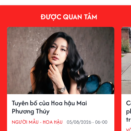
ĐƯỢC QUAN TÂM
Tuyên bố của Hoa hậu Mai
C
Phương Thúy
p
t
NGƯỜI MẪU - HOA HẬU
05/08/2026 - 06:00
V