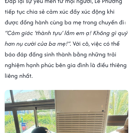
Đáp lại sự yêu mến từ mọi người, Lê Phương
tiếp tục chia sẻ cảm xúc đầy xúc động khi
được đồng hành cùng ba mẹ trong chuyến đi:
“Cảm giác ‘thành tựu’ lắm em ạ! Không gì quý
hơn nụ cười của ba mẹ!”.
Với cô, việc có thể
báo đáp đấng sinh thành bằng những trải
nghiệm hạnh phúc bên gia đình là điều thiêng
liêng nhất.