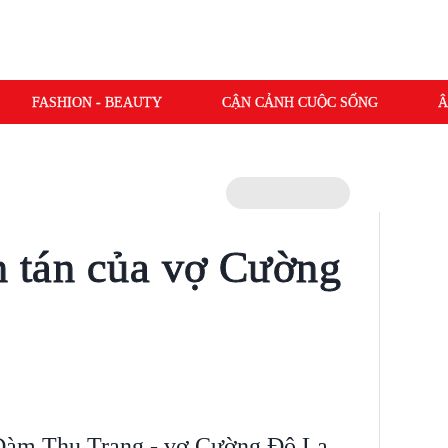
FASHION - BEAUTY
CẬN CẢNH CUỘC SỐNG
Â
àn tán của vợ Cường
, Đàm Thu Trang - vợ Cường Đô La