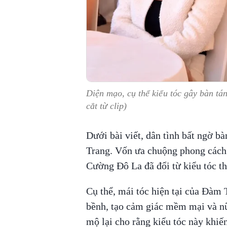
Diện mạo, cụ thể kiểu tóc gây bàn t
cắt từ clip)
Dưới bài viết, dân tình bất ngờ b
Trang. Vốn ưa chuộng phong cách 
Cường Đô La đã đổi từ kiểu tóc t
Cụ thể, mái tóc hiện tại của Đàm
bềnh, tạo cảm giác mềm mại và nữ
mộ lại cho rằng kiểu tóc này khiến