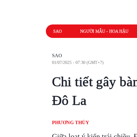
SAO
NGƯỜI MẪU - HOA HẬU
SAO
01/07/2025 - 07:30 (GMT+7)
Chi tiết gây b
Đô La
PHƯƠNG THÙY
Giữa loạt ý kiến trái chiều