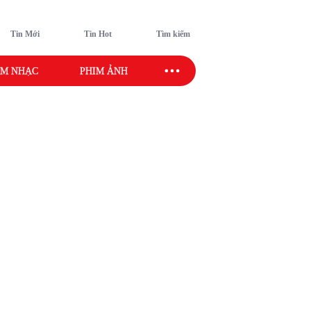
Tin Mới
Tin Hot
Tìm kiếm
M NHẠC
PHIM ẢNH
SAO SPORT