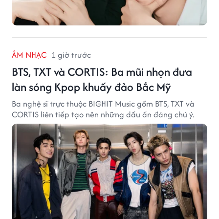
ÂM NHẠC
1 giờ trước
BTS, TXT và CORTIS: Ba mũi nhọn đưa
làn sóng Kpop khuấy đảo Bắc Mỹ
Ba nghệ sĩ trực thuộc BIGHIT Music gồm BTS, TXT và
CORTIS liên tiếp tạo nên những dấu ấn đáng chú ý.