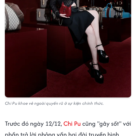
Chi Pu khoe vẻ ngoài quyến rũ ở sự kiện chính thức.
Trước đó ngày 12/12,
Chi Pu
cũng "gây sốt" với
phần trả lời phỏng vấn hai đài truyền hình