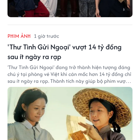
PHIM ẢNH
1 giờ trước
'Thư Tình Gửi Ngoại' vượt 14 tỷ đồng
sau ít ngày ra rạp
'Thư Tình Gửi Ngoại' đang trở thành hiện tượng đáng
chú ý tại phòng vé Việt khi cán mốc hơn 14 tỷ đồng chỉ
sau ít ngày ra rạp. Thành tích này giúp bộ phim vượt
kỳ vọng ban đầu và duy trì sức hút giữa cuộc cạnh
tranh của nhiều tác phẩm lớn.