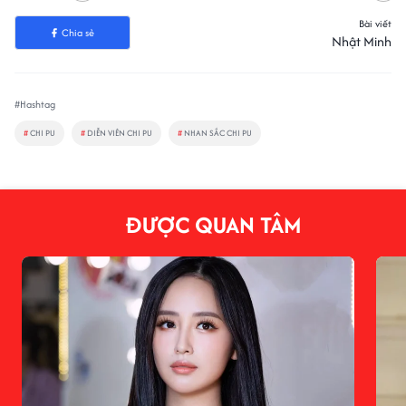
Bài viết
Chia sẻ
Nhật Minh
#Hashtag
#
CHI PU
#
DIỄN VIÊN CHI PU
#
NHAN SẮC CHI PU
ĐƯỢC QUAN TÂM