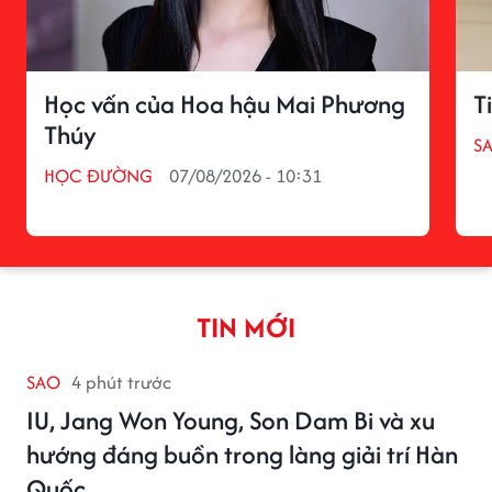
Học vấn của Hoa hậu Mai Phương
T
Thúy
S
HỌC ĐƯỜNG
07/08/2026 - 10:31
TIN MỚI
SAO
4 phút trước
IU, Jang Won Young, Son Dam Bi và xu
hướng đáng buồn trong làng giải trí Hàn
Quốc