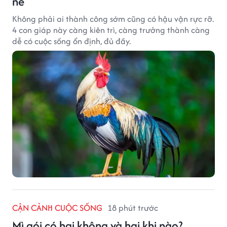
nể
Không phải ai thành công sớm cũng có hậu vận rực rỡ.
4 con giáp này càng kiên trì, càng trưởng thành càng
dễ có cuộc sống ổn định, đủ đầy.
CẬN CẢNH CUỘC SỐNG
18 phút trước
Mì gói có hại không và hại khi nào?