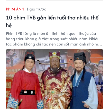
PHIM ẢNH
1 giờ trước
10 phim TVB gắn liền tuổi thơ nhiều thế
hệ
Phim TVB từng là món ăn tinh thần quen thuộc của
hàng triệu khán giả Việt trong suốt nhiều năm. Nhiều
tác phẩm không chỉ tạo nên cơn sốt màn ảnh nhỏ mà
còn trở thành ký ức khó quên của cả một thế hệ.