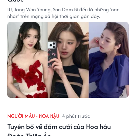
IU, Jang Won Young, Son Dam Bi đều là những 'nạn
nhân' trên mạng xã hội thời gian gần đây.
NGƯỜI MẪU - HOA HẬU
4 phút trước
Tuyên bố về đám cưới của Hoa hậu
Đoàn Thiên Ân