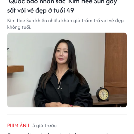
'Quốc bảo nhan sắc' Kim Hee Sun gây
sốt với vẻ đẹp ở tuổi 49
Kim Hee Sun khiến nhiều khán giả trầm trồ với vẻ đẹp
không tuổi.
PHIM ẢNH
3 giờ trước