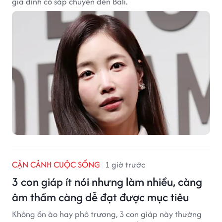
gia đình cô sắp chuyển đến Bali.
CẬN CẢNH CUỘC SỐNG
1 giờ trước
3 con giáp ít nói nhưng làm nhiều, càng
âm thầm càng dễ đạt được mục tiêu
Không ồn ào hay phô trương, 3 con giáp này thường