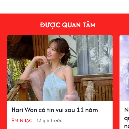
ĐƯỢC QUAN TÂM
Hari Won có tin vui sau 11 năm
N
q
ÂM NHẠC
13 giờ trước
n