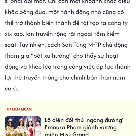
sĩ phải đối mặt. Chỉ cần một khoảnh khắc điêu
khắc bông đùa, một hành động nhỏ cũng có
thể trở thành biến thành đề tài tạo ra công ty
xix xao, lan truyền rộng rãi ngoài tầm kiểm
soát. Tuy nhiên, cách Sơn Tùng M-TP chủ động
tham gia “bắt xu hướng” cho thấy sự hoạt
động và khéo léo trong công việc áp lực thành
lợi thế truyền thông cho chính bản thân nam
ca sĩ.
TIN LIÊN QUAN
Lộ diện đối thủ 'ngáng đường'
Emoura Phạm giành vương
miện Miss Grand