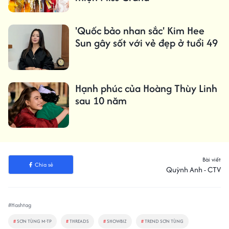
'Quốc bảo nhan sắc' Kim Hee
Sun gây sốt với vẻ đẹp ở tuổi 49
Hạnh phúc của Hoàng Thùy Linh
sau 10 năm
Bài viết
Chia sẻ
Quỳnh Anh - CTV
#Hashtag
#
SƠN TÙNG M-TP
#
THREADS
#
SHOWBIZ
#
TREND SƠN TÙNG