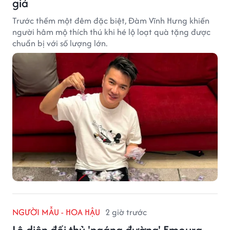
giả
Trước thềm một đêm đặc biệt, Đàm Vĩnh Hưng khiến
người hâm mộ thích thú khi hé lộ loạt quà tặng được
chuẩn bị với số lượng lớn.
NGƯỜI MẪU - HOA HẬU
2 giờ trước
Lộ diện đối thủ 'ngáng đường' Emoura