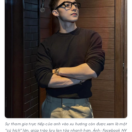
Sự tham gia trực tiếp của anh vào xu hướng còn được xem là một
“cú hích” lớn, giúp trào lưu lan tỏa nhanh hơn. Ảnh: Facebook NV