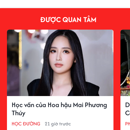
ĐƯỢC QUAN TÂM
Học vấn của Hoa hậu Mai Phương
D
Thúy
C
HỌC ĐƯỜNG
21 giờ trước
P