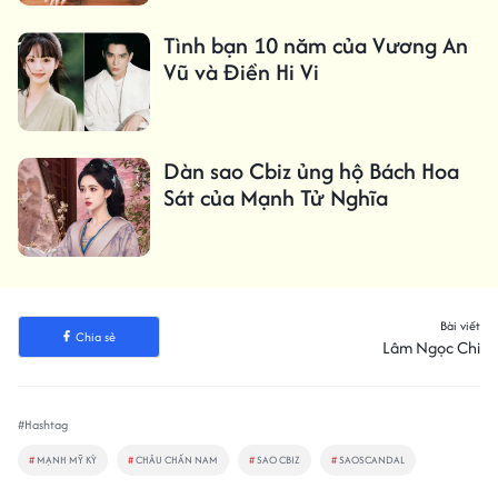
Tình bạn 10 năm của Vương An
Vũ và Điền Hi Vi
Dàn sao Cbiz ủng hộ Bách Hoa
Sát của Mạnh Tử Nghĩa
Bài viết
Chia sẻ
Lâm Ngọc Chi
#Hashtag
#
MẠNH MỸ KỲ
#
CHÂU CHẤN NAM
#
SAO CBIZ
#
SAOSCANDAL