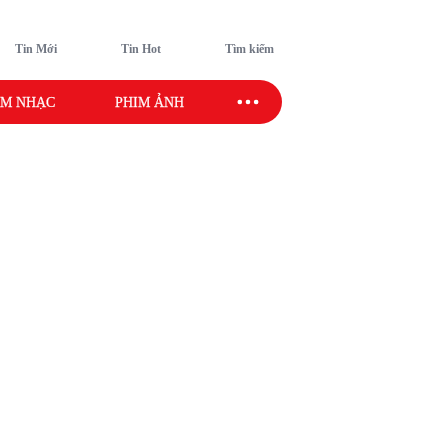
Tin Mới
Tin Hot
Tìm kiếm
M NHẠC
PHIM ẢNH
SAO SPORT