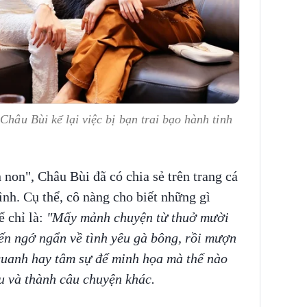
hâu Bùi kể lại việc bị bạn trai bạo hành tinh
 non", Châu Bùi đã có chia sẻ trên trang cá
nh. Cụ thể, cô nàng cho biết những gì
 chỉ là:
"Mấy mảnh chuyện từ thuở mười
ến ngớ ngẩn về tình yêu gà bông, rồi mượn
quanh hay tâm sự để minh họa mà thế nào
u và thành câu chuyện khác.