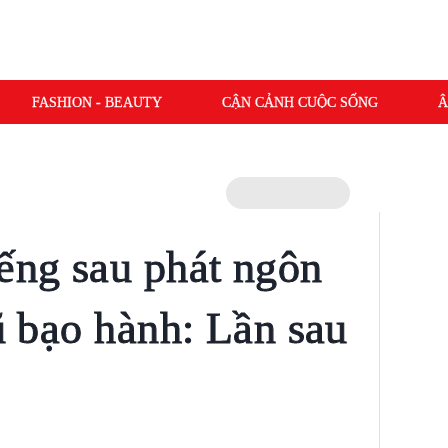
FASHION - BEAUTY
CẬN CẢNH CUỘC SỐNG
Â
iếng sau phát ngôn
cũ bạo hành: Lần sau