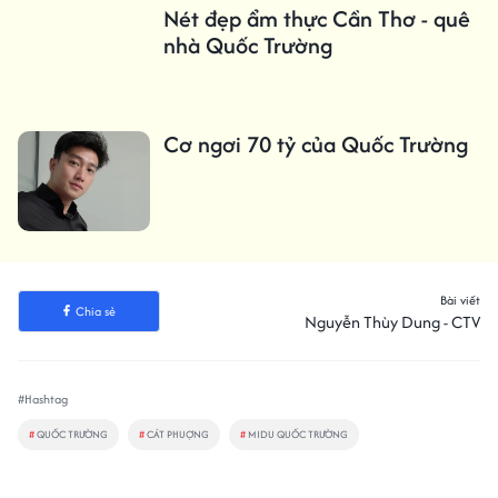
Nét đẹp ẩm thực Cần Thơ - quê
nhà Quốc Trường
Cơ ngơi 70 tỷ của Quốc Trường
Bài viết
Chia sẻ
Nguyễn Thùy Dung - CTV
#Hashtag
#
QUỐC TRƯỜNG
#
CÁT PHUỢNG
#
MIDU QUỐC TRƯỜNG