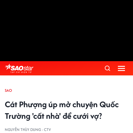
SAO
Cát Phượng úp mở chuyện Quốc
Trường 'cất nhà' để cưới vợ?
NGUYỄN THÙY DUNG - CTV