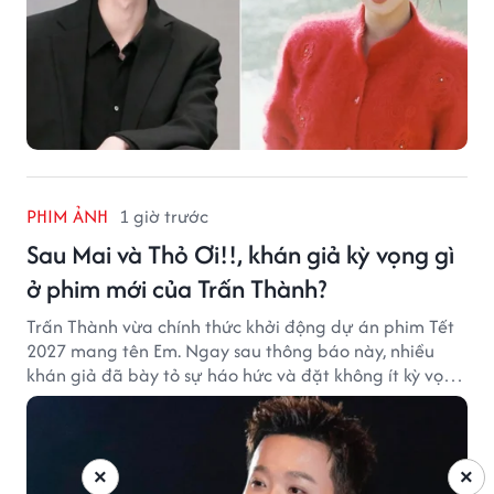
PHIM ẢNH
1 giờ trước
Sau Mai và Thỏ Ơi!!, khán giả kỳ vọng gì
ở phim mới của Trấn Thành?
Trấn Thành vừa chính thức khởi động dự án phim Tết
2027 mang tên Em. Ngay sau thông báo này, nhiều
khán giả đã bày tỏ sự háo hức và đặt không ít kỳ vọng
vào bộ phim mới của Trấn Thành.
×
×