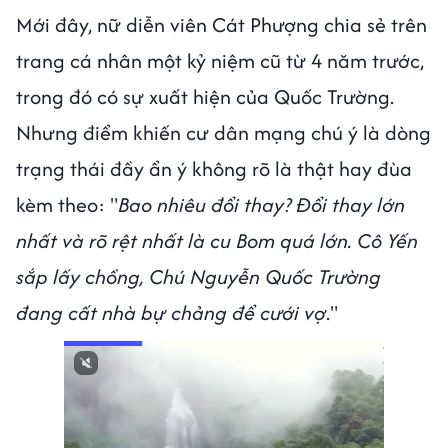
Mới đây, nữ diễn viên Cát Phượng chia sẻ trên
trang cá nhân một kỷ niệm cũ từ 4 năm trước,
trong đó có sự xuất hiện của Quốc Trường.
Nhưng điểm khiến cư dân mạng chú ý là dòng
trạng thái đầy ẩn ý không rõ là thật hay đùa
kèm theo: "
Bao nhiêu đổi thay? Đổi thay lớn
nhất và rõ rệt nhất là cu Bom quá lớn. Cô Yến
sắp lấy chồng, Chú Nguyễn Quốc Trường
đang cất nhà bự chảng để cưới vợ
."