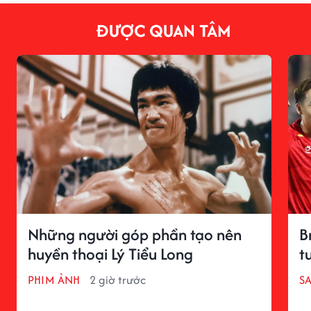
ĐƯỢC QUAN TÂM
Những người góp phần tạo nên
B
huyền thoại Lý Tiểu Long
t
PHIM ẢNH
2 giờ trước
S