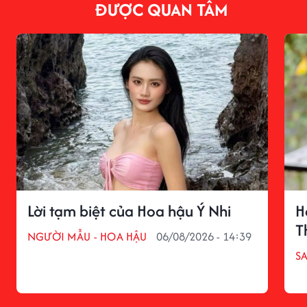
ĐƯỢC QUAN TÂM
Lời tạm biệt của Hoa hậu Ý Nhi
H
T
NGƯỜI MẪU - HOA HẬU
06/08/2026 - 14:39
S