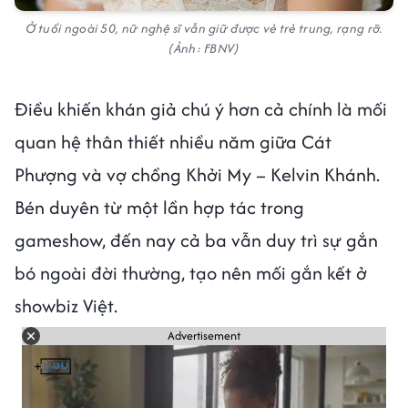
Ở tuổi ngoài 50, nữ nghệ sĩ vẫn giữ được vẻ trẻ trung, rạng rỡ.
(Ảnh: FBNV)
Điều khiến khán giả chú ý hơn cả chính là mối
quan hệ thân thiết nhiều năm giữa Cát
Phượng và vợ chồng Khởi My – Kelvin Khánh.
Bén duyên từ một lần hợp tác trong
gameshow, đến nay cả ba vẫn duy trì sự gắn
bó ngoài đời thường, tạo nên mối gắn kết ở
showbiz Việt.
Advertisement