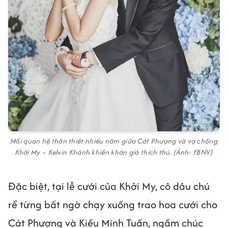
Mối quan hệ thân thiết nhiều năm giữa Cát Phượng và vợ chồng
Khởi My – Kelvin Khánh khiến khán giả thích thú. (Ảnh: FBNV)
Đặc biệt, tại lễ cưới của Khởi My, cô dâu chú
rể từng bất ngờ chạy xuống trao hoa cưới cho
Cát Phượng và Kiều Minh Tuấn, ngầm chúc