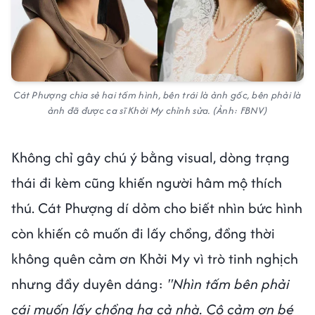
Cát Phượng chia sẻ hai tấm hình, bên trái là ảnh gốc, bên phải là
ảnh đã được ca sĩ Khởi My chỉnh sửa. (Ảnh: FBNV)
Không chỉ gây chú ý bằng visual, dòng trạng
thái đi kèm cũng khiến người hâm mộ thích
thú. Cát Phượng dí dỏm cho biết nhìn bức hình
còn khiến cô muốn đi lấy chồng, đồng thời
không quên cảm ơn Khởi My vì trò tinh nghịch
nhưng đầy duyên dáng:
"Nhìn tấm bên phải
cái muốn lấy chồng ha cả nhà. Cô cảm ơn bé