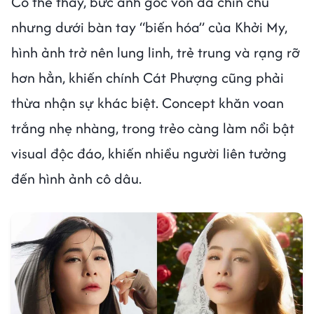
Có thể thấy, bức ảnh gốc vốn đã chỉn chu
nhưng dưới bàn tay “biến hóa” của Khởi My,
hình ảnh trở nên lung linh, trẻ trung và rạng rỡ
hơn hẳn, khiến chính Cát Phượng cũng phải
thừa nhận sự khác biệt. Concept khăn voan
trắng nhẹ nhàng, trong trẻo càng làm nổi bật
visual độc đáo, khiến nhiều người liên tưởng
đến hình ảnh cô dâu.