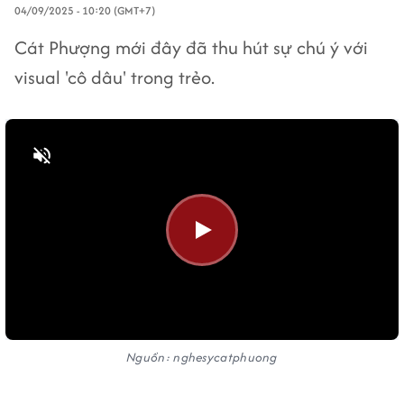
04/09/2025 - 10:20 (GMT+7)
Cát Phượng mới đây đã thu hút sự chú ý với
visual 'cô dâu' trong trẻo.
Bật tiếng
Nguồn: nghesycatphuong