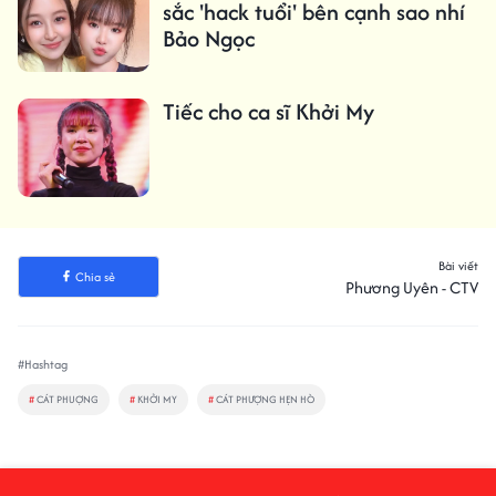
sắc 'hack tuổi' bên cạnh sao nhí
Bảo Ngọc
Tiếc cho ca sĩ Khởi My
Bài viết
Chia sẻ
Phương Uyên - CTV
#Hashtag
#
CÁT PHUỢNG
#
KHỞI MY
#
CÁT PHƯỢNG HẸN HÒ