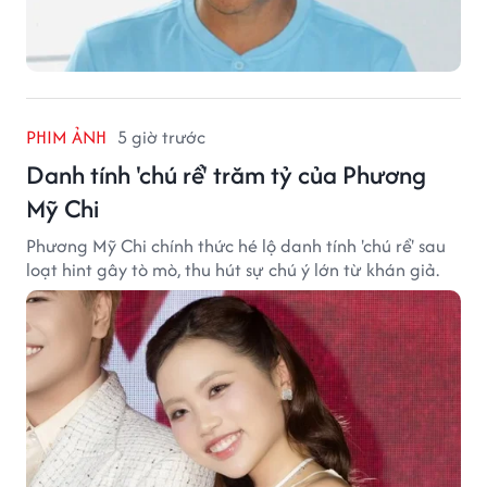
PHIM ẢNH
5 giờ trước
Danh tính 'chú rể' trăm tỷ của Phương
Mỹ Chi
Phương Mỹ Chi chính thức hé lộ danh tính 'chú rể' sau
loạt hint gây tò mò, thu hút sự chú ý lớn từ khán giả.