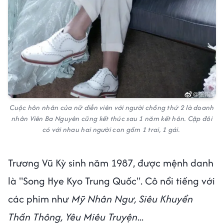
Cuộc hôn nhân của nữ diễn viên với người chồng thứ 2 là doanh
nhân Viên Ba Nguyên cũng kết thúc sau 1 năm kết hôn. Cặp đôi
có với nhau hai người con gồm 1 trai, 1 gái.
Trương Vũ Kỳ sinh năm 1987, được mệnh danh
là "Song Hye Kyo Trung Quốc". Cô nổi tiếng với
các phim như
Mỹ Nhân Ngư, Siêu Khuyển
Thần Thông, Yêu Miêu Truyện
...