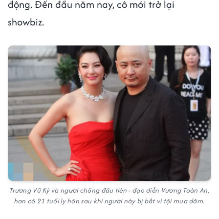
động. Đến đầu năm nay, cô mới trở lại
showbiz.
Trương Vũ Kỳ và người chồng đầu tiên - đạo diễn Vương Toàn An,
hơn cô 21 tuổi ly hôn sau khi người này bị bắt vì tội mua dâm.