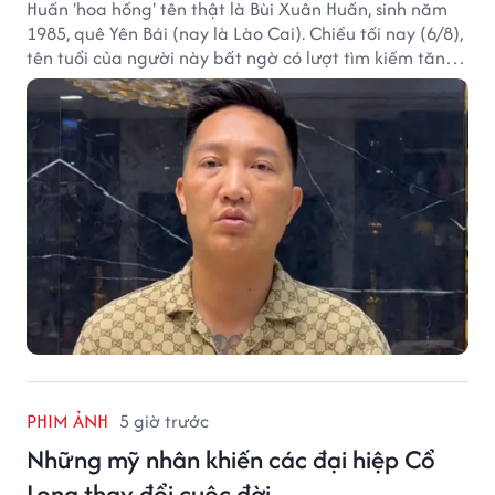
Huấn 'hoa hồng' tên thật là Bùi Xuân Huấn, sinh năm
1985, quê Yên Bái (nay là Lào Cai). Chiều tối nay (6/8),
tên tuổi của người này bất ngờ có lượt tìm kiếm tăng
vọt.
PHIM ẢNH
5 giờ trước
Những mỹ nhân khiến các đại hiệp Cổ
Long thay đổi cuộc đời