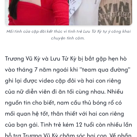
Mối tình của cặp đôi kết thúc vì tình trẻ Lưu Tử Kỳ tự ý công khai
chuyện tình cảm.
Trương Vũ Kỳ và Lưu Tử Kỳ bị bắt gặp hẹn hò
vào tháng 7 năm ngoái khi "team qua đường"
ghi lại được video cặp đôi và hai con riêng
của nữ diễn viên đi ăn tối cùng nhau. Nhiều
nguồn tin cho biết, nam cầu thủ bóng rổ có
mối quan hệ tốt, thân thiết với hai con riêng
của bạn gái. Tình trẻ kém 12 tuổi còn nhiều lần
hỗ trợ Trương Vũ Kỳ chăm sóc hai con. Về phần