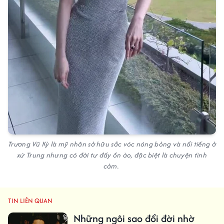
Trương Vũ Kỳ là mỹ nhân sở hữu sắc vóc nóng bỏng và nổi tiếng ở
xứ Trung nhưng có đời tư đầy ồn ào, đặc biệt là chuyện tình
cảm.
TIN LIÊN QUAN
Những ngôi sao đổi đời nhờ