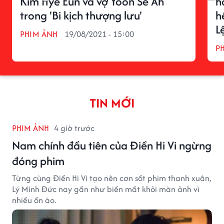
Kim Hye Eun và vợ Yoon Se Ah
h
trong 'Bi kịch thượng lưu'
h
L
PHIM ẢNH
19/08/2021 - 15:00
P
TIN MỚI
PHIM ẢNH
4 giờ trước
Nam chính đầu tiên của Điền Hi Vi ngừng
đóng phim
Từng cùng Điền Hi Vi tạo nên cơn sốt phim thanh xuân,
Lý Minh Đức nay gần như biến mất khỏi màn ảnh vì
nhiều ồn ào.