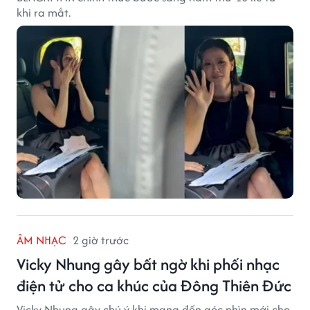
khi ra mắt.
ÂM NHẠC
2 giờ trước
Vicky Nhung gây bất ngờ khi phối nhạc
điện tử cho ca khúc của Đông Thiên Đức
Vicky Nhung gây chú ý khi mang đến góc nhìn mới cho