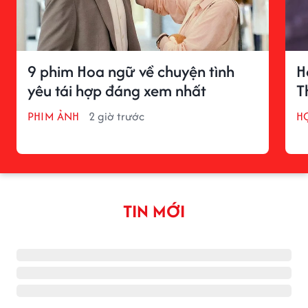
9 phim Hoa ngữ về chuyện tình
H
yêu tái hợp đáng xem nhất
T
PHIM ẢNH
2 giờ trước
H
TIN MỚI