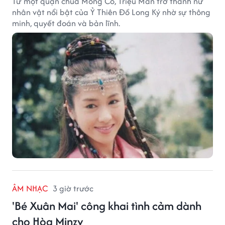
Từ một quận chúa Mông Cổ, Triệu Mẫn trở thành nữ
nhân vật nổi bật của Ỷ Thiên Đồ Long Ký nhờ sự thông
minh, quyết đoán và bản lĩnh.
ÂM NHẠC
3 giờ trước
'Bé Xuân Mai' công khai tình cảm dành
cho Hòa Minzy