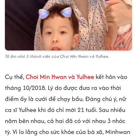
Tổ ấm nhỏ 5 thành viên của Choi Min Hwan và Yulhee.
Cụ thể,
Choi Min Hwan và Yulhee
kết hôn vào
tháng 10/2018. Lý do được đưa ra vào thời
điểm ấy là cưới để chạy bầu. Đáng chú ý, nữ
ca sĩ Yulhee khi đó chỉ mới 21 tuổi. Sau nhiều
năm bên nhau, cả hai đã có với nhau 3 nhóc
tỳ. Vì lo lắng cho sức khỏe của bà xã, Minhwan