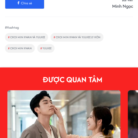
Chia sẻ
Minh Ngọc
#Hashtag
#
CHOI MIN HWAN VÀ YULHEE
#
CHOI MIN HWAN VÀ YULHEE LY HÔN
#
CHOI MIN HWAN
#
YULHEE
ĐƯỢC QUAN TÂM