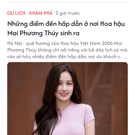
DU LỊCH - KHÁM PHÁ
2 giờ trước
Những điểm đến hấp dẫn ở nơi Hoa hậu
Mai Phương Thúy sinh ra
Hà Nội - quê hương của Hoa hậu Việt Nam 2006 Mai
Phương Thúy, không chỉ nổi tiếng với bề dày lịch sử mà
còn sở hữu nhiều điểm đến hấp dẫn, nơi du khách có
thể cảm nhận trọn vẹn vẻ đẹp cổ kính xen lẫn nhịp
sống hiện đại của Thủ đô.