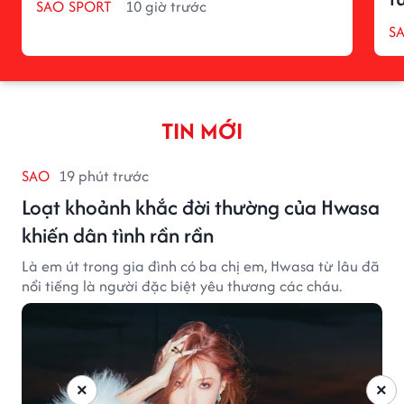
SAO SPORT
10 giờ trước
S
TIN MỚI
SAO
19 phút trước
Loạt khoảnh khắc đời thường của Hwasa
khiến dân tình rần rần
Là em út trong gia đình có ba chị em, Hwasa từ lâu đã
nổi tiếng là người đặc biệt yêu thương các cháu.
×
×