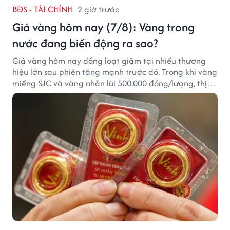
BĐS - TÀI CHÍNH
2 giờ trước
Giá vàng hôm nay (7/8): Vàng trong
nước đang biến động ra sao?
Giá vàng hôm nay đồng loạt giảm tại nhiều thương
hiệu lớn sau phiên tăng mạnh trước đó. Trong khi vàng
miếng SJC và vàng nhẫn lùi 500.000 đồng/lượng, thị
trường vẫn duy trì mặt bằng giá cao, với sự chênh
lệch đáng kể giữa các doanh nghiệp.