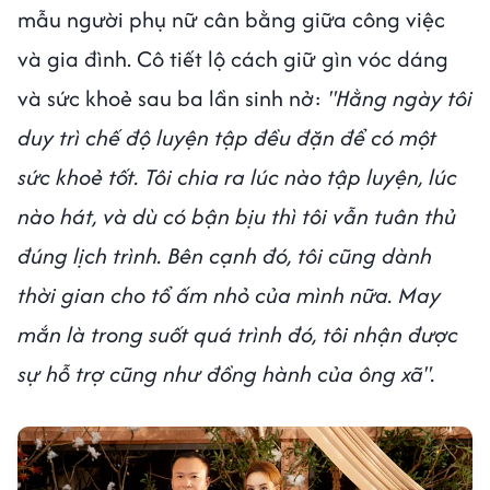
mẫu người phụ nữ cân bằng giữa công việc
và gia đình. Cô tiết lộ cách giữ gìn vóc dáng
và sức khoẻ sau ba lần sinh nở:
"Hằng ngày tôi
duy trì chế độ luyện tập đều đặn để có một
sức khoẻ tốt. Tôi chia ra lúc nào tập luyện, lúc
nào hát, và dù có bận bịu thì tôi vẫn tuân thủ
đúng lịch trình. Bên cạnh đó, tôi cũng dành
thời gian cho tổ ấm nhỏ của mình nữa. May
mắn là trong suốt quá trình đó, tôi nhận được
sự hỗ trợ cũng như đồng hành của ông xã".