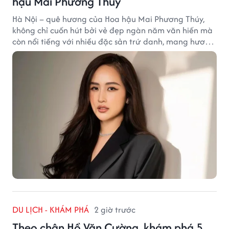
hậu Mai Phương Thúy
Hà Nội – quê hương của Hoa hậu Mai Phương Thúy,
không chỉ cuốn hút bởi vẻ đẹp ngàn năm văn hiến mà
còn nổi tiếng với nhiều đặc sản trứ danh, mang hương
vị tinh tế và đậm đà bản sắc đất kinh kỳ.
DU LỊCH - KHÁM PHÁ
2 giờ trước
Theo chân Hồ Văn Cường, khám phá 5