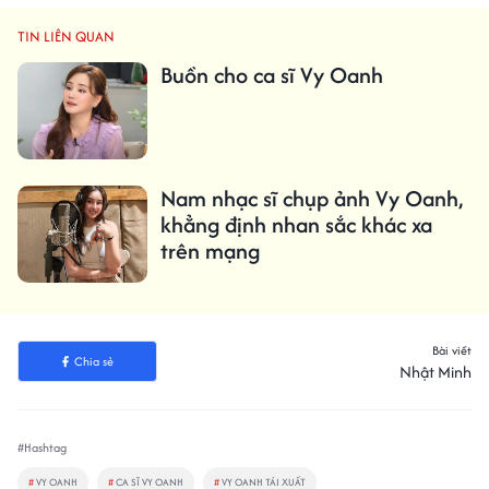
TIN LIÊN QUAN
Buồn cho ca sĩ Vy Oanh
Nam nhạc sĩ chụp ảnh Vy Oanh,
khẳng định nhan sắc khác xa
trên mạng
Bài viết
Chia sẻ
Nhật Minh
#Hashtag
#
VY OANH
#
CA SĨ VY OANH
#
VY OANH TÁI XUẤT