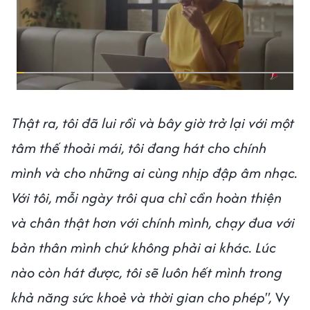
Thật ra, tôi đã lui rồi và bây giờ trở lại với một
tâm thế thoải mái, tôi đang hát cho chính
mình và cho những ai cùng nhịp đập âm nhạc.
Với tôi, mỗi ngày trôi qua chỉ cần hoàn thiện
và chân thật hơn với chính mình, chạy đua với
bản thân mình chứ không phải ai khác. Lúc
nào còn hát được, tôi sẽ luôn hết mình trong
khả năng sức khoẻ và thời gian cho phép",
Vy