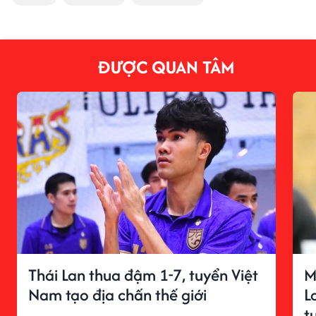
ĐƯỢC QUAN TÂM
Thái Lan thua đậm 1-7, tuyển Việt
M
Nam tạo địa chấn thế giới
L
t