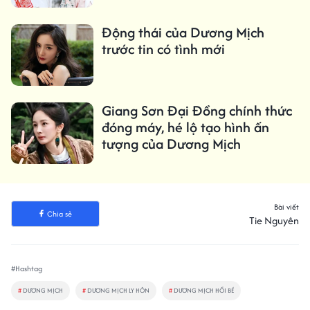
Động thái của Dương Mịch
trước tin có tình mới
Giang Sơn Đại Đồng chính thức
đóng máy, hé lộ tạo hình ấn
tượng của Dương Mịch
Bài viết
Chia sẻ
Tie Nguyên
#Hashtag
#
DƯƠNG MỊCH
#
DƯƠNG MỊCH LY HÔN
#
DƯƠNG MỊCH HỒI BÉ