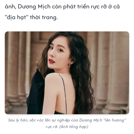
ảnh, Dương Mịch còn phát triển rực rỡ ở cả
"địa hạt" thời trang.
Sau ly hôn, sắc vóc lần sự nghiệp của Dương Mịch "lên hương"
rực rỡ. (Ảnh tổng hợp)