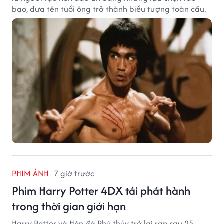
bạo, đưa tên tuổi ông trở thành biểu tượng toàn cầu.
PHIM ẢNH
7 giờ trước
Phim Harry Potter 4DX tái phát hành
trong thời gian giới hạn
Harry Potter và Hòn đá Phù thủy trở lại rạp sau 25