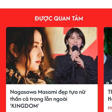
ĐƯỢC QUAN TÂM
Nagasawa Masami đẹp tựa nữ
T
thần cả trong lẫn ngoài
H
'KINGDOM'
P