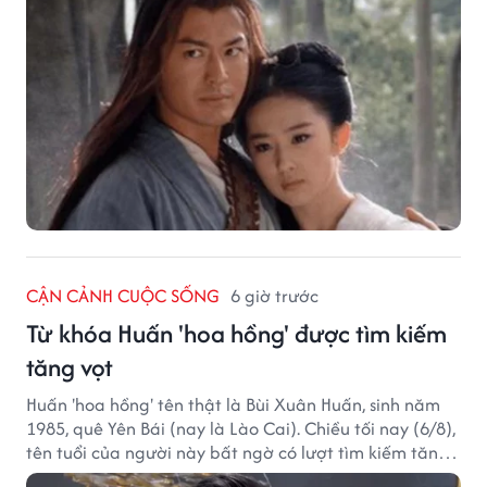
CẬN CẢNH CUỘC SỐNG
6 giờ trước
Từ khóa Huấn 'hoa hồng' được tìm kiếm
tăng vọt
Huấn 'hoa hồng' tên thật là Bùi Xuân Huấn, sinh năm
1985, quê Yên Bái (nay là Lào Cai). Chiều tối nay (6/8),
tên tuổi của người này bất ngờ có lượt tìm kiếm tăng
vọt.