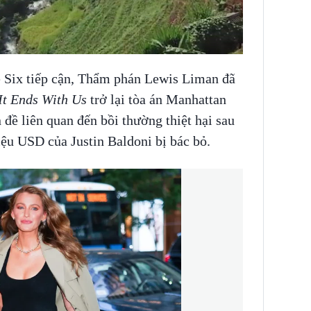
INS HLS
ge Six tiếp cận, Thẩm phán Lewis Liman đã
It Ends With Us
trở lại tòa án Manhattan
 đề liên quan đến bồi thường thiệt hại sau
riệu USD của Justin Baldoni bị bác bỏ.