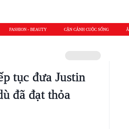
FASHION - BEAUTY
CẬN CẢNH CUỘC SỐNG
Â
ếp tục đưa Justin
dù đã đạt thỏa