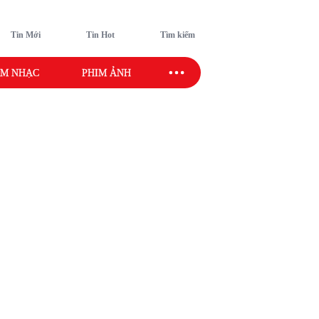
Tin Mới
Tin Hot
Tìm kiếm
M NHẠC
PHIM ẢNH
SAO SPORT