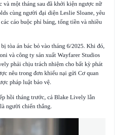
c và một tháng sau đã khởi kiện ngược nữ
lds cùng người đại diện Leslie Sloane, yêu
các cáo buộc phỉ báng, tống tiền và nhiều
 bị tòa án bác bỏ vào tháng 6/2025. Khi đó,
ni và công ty sản xuất Wayfarer Studios
ly phải chịu trách nhiệm cho bất kỳ phát
ợc nêu trong đơn khiếu nại gửi Cơ quan
ược pháp luật bảo vệ.
ếp hồi tháng trước, cả Blake Lively lẫn
là người chiến thắng.