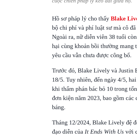
cuộc chiến pháp lý kéo dài giữa họ.
Hồ sơ pháp lý cho thấy
Blake Liv
bộ chi phí và phí luật sư mà cô đã
Ngoài ra, nữ diễn viên 38 tuổi cò
hại cùng khoản bồi thường mang tí
yêu cầu vẫn chưa được công bố.
Trước đó, Blake Lively và Justin 
18/5. Tuy nhiên, đến ngày 4/5, ha
khi thẩm phán bác bỏ 10 trong tổn
đơn kiện năm 2023, bao gồm các c
báng.
Tháng 12/2024, Blake Lively đệ đơ
đạo diễn của
It Ends With Us
với c