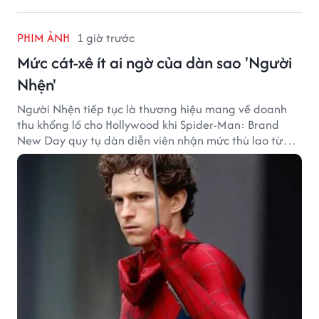
PHIM ẢNH
1 giờ trước
Mức cát-xê ít ai ngờ của dàn sao 'Người
Nhện'
Người Nhện tiếp tục là thương hiệu mang về doanh
thu khổng lồ cho Hollywood khi Spider-Man: Brand
New Day quy tụ dàn diễn viên nhận mức thù lao từ
hàng chục đến hàng trăm tỷ đồng. Thành công phòng
vé của bộ phim cũng giúp nhiều ngôi sao sở hữu khoản
thu nhập đáng mơ ước.