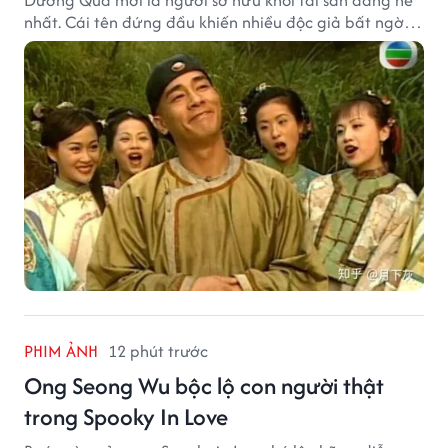
Dương Quá mới là người sở hữu khối tài sản đáng nể
nhất. Cái tên đứng đầu khiến nhiều độc giả bất ngờ
bởi xuất thân của nhân vật này hoàn toàn không
giống một đại hiệp.
PHIM ẢNH
12 phút trước
Ong Seong Wu bộc lộ con người thật
trong Spooky In Love