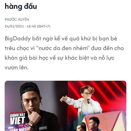
hàng đầu
PHƯỚC XUYÊN
24/01/2021 - 18:40 (GMT+7)
BigDaddy bất ngờ kể về quá khứ bị bạn bè
trêu chọc vì "nước da đen nhẻm" đưa đến cho
khán giả bài học về sự khác biệt và nỗ lực
vươn lên.