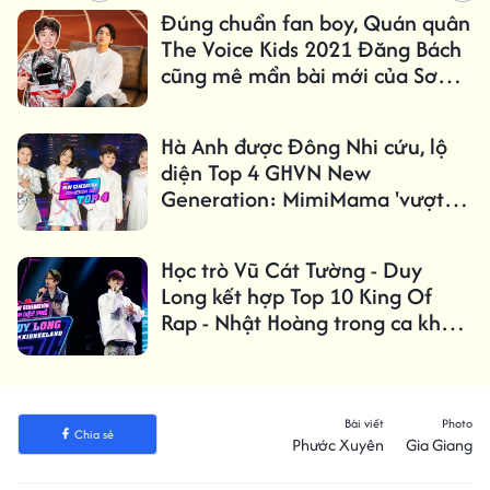
Đúng chuẩn fan boy, Quán quân
The Voice Kids 2021 Đăng Bách
cũng mê mẩn bài mới của Sơn
Tùng thế này đây
Hà Anh được Đông Nhi cứu, lộ
diện Top 4 GHVN New
Generation: MimiMama 'vượt
mặt' Kidneeland
Học trò Vũ Cát Tường - Duy
Long kết hợp Top 10 King Of
Rap - Nhật Hoàng trong ca khúc
mới truyền cảm hứng
Bài viết
Photo
Chia sẻ
Phước Xuyên
Gia Giang