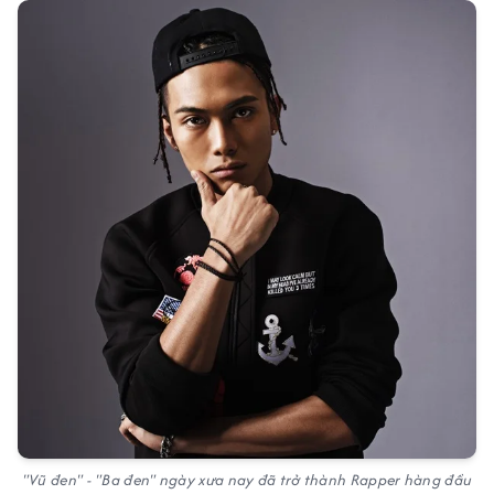
"Vũ đen" - "Ba đen" ngày xưa nay đã trở thành Rapper hàng đầu