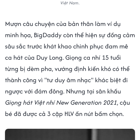
Việt Nam.
Mượn câu chuyện của bản thân làm ví dụ
minh họa, BigDaddy còn thể hiện sự đồng cảm
sâu sắc trước khát khao chinh phục đam mê
ca hát của Duy Long. Giọng ca nhí 15 tuổi
từng bị dèm pha, vướng định kiến khó có thể
thành công vì "tư duy âm nhạc" khác biệt đi
ngược với đám đông. Nhưng tại sân khấu
Giọng hát Việt nhí New Generation 2021
, cậu
bé đã được cả 3 cặp HLV ấn nút bấm chọn.