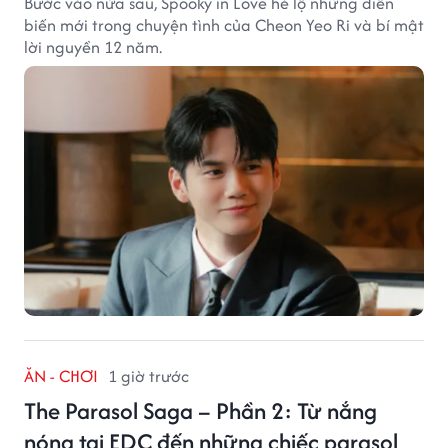
Bước vào nửa sau, Spooky in Love hé lộ những diễn
biến mới trong chuyện tình của Cheon Yeo Ri và bí mật
lời nguyền 12 năm.
ĂN - CHƠI
1 giờ trước
The Parasol Saga – Phần 2: Từ nắng
nóng tại EDC đến những chiếc parasol