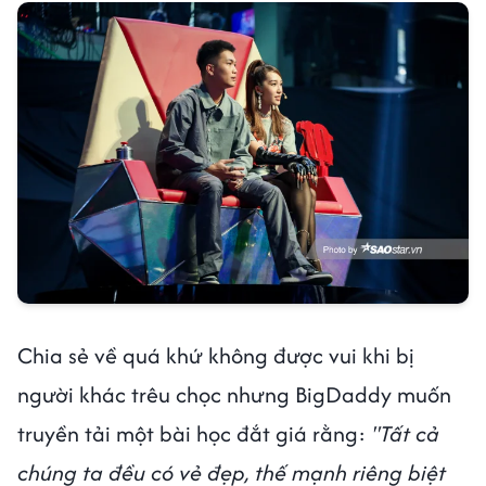
Chia sẻ về quá khứ không được vui khi bị
người khác trêu chọc nhưng BigDaddy muốn
truyền tải một bài học đắt giá rằng:
"Tất cả
chúng ta đều có vẻ đẹp, thế mạnh riêng biệt