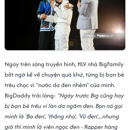
Ngay trên sóng truyền hình, HLV nhà BigFamily
bất ngờ kể về chuyện quá khứ, từng bị bạn bè
trêu chọc vì "nước da đen nhẻm" của mình.
BigDaddy trải lòng:
"Ngày trước Big cũng hay
bị bạn bè trêu vì làn da ngăm đen. Bọn nó gọi
mình là 'Ba đen', 'thằng nhọ', 'Vũ đen',...nhưng
giờ thì mình là viên ngọc đen - Rapper hàng