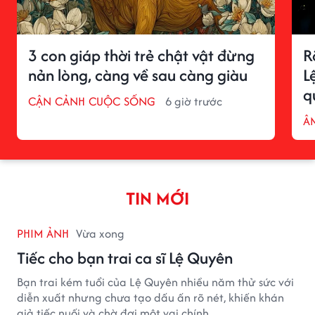
3 con giáp thời trẻ chật vật đừng
R
nản lòng, càng về sau càng giàu
L
q
CẬN CẢNH CUỘC SỐNG
6 giờ trước
Â
TIN MỚI
PHIM ẢNH
Vừa xong
Tiếc cho bạn trai ca sĩ Lệ Quyên
Bạn trai kém tuổi của Lệ Quyên nhiều năm thử sức với
diễn xuất nhưng chưa tạo dấu ấn rõ nét, khiến khán
giả tiếc nuối và chờ đợi một vai chính.