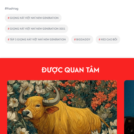
#Hashtag
#
GIỌNG HÁT VIỆT NHÍ NEW GENERATION
#
GIỌNG HÁT VIỆT NHÍ NEW GENERATION 2021
#
TẬP 3 GIỌNG HÁT VIỆT NHÍ NEW GENERATION
#
BIGDADDY
#
HEO CAO BỒI
ĐƯỢC QUAN TÂM