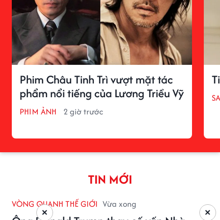
Phim Châu Tinh Trì vượt mặt tác
T
phẩm nổi tiếng của Lương Triều Vỹ
S
PHIM ẢNH
2 giờ trước
TIN MỚI
VÒNG QUANH THẾ GIỚI
Vừa xong
×
×