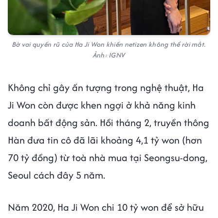
Bờ vai quyến rũ của Ha Ji Won khiến netizen không thể rời mắt.
Ảnh: IGNV
Không chỉ gây ấn tượng trong nghệ thuật, Ha
Ji Won còn được khen ngợi ở khả năng kinh
doanh bất động sản. Hồi tháng 2, truyền thông
Hàn đưa tin cô đã lãi khoảng 4,1 tỷ won (hơn
70 tỷ đồng) từ toà nhà mua tại Seongsu-dong,
Seoul cách đây 5 năm.
Năm 2020, Ha Ji Won chi 10 tỷ won để sở hữu