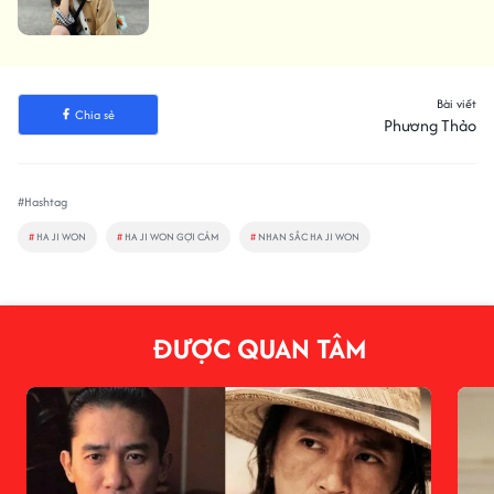
Bài viết
Chia sẻ
Phương Thảo
#Hashtag
#
HA JI WON
#
HA JI WON GỢI CẢM
#
NHAN SẮC HA JI WON
ĐƯỢC QUAN TÂM