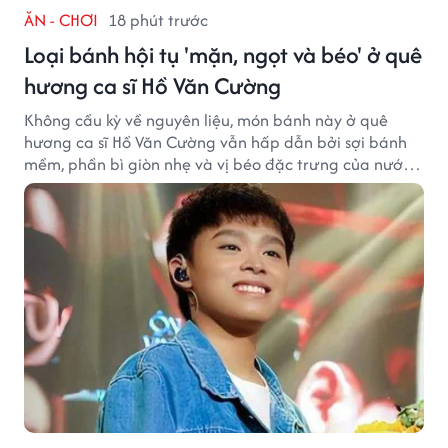
ĂN - CHƠI
18 phút trước
Loại bánh hội tụ 'mặn, ngọt và béo' ở quê
hương ca sĩ Hồ Văn Cường
Không cầu kỳ về nguyên liệu, món bánh này ở quê
hương ca sĩ Hồ Văn Cường vẫn hấp dẫn bởi sợi bánh
mềm, phần bì giòn nhẹ và vị béo đặc trưng của nước
cốt dừa.