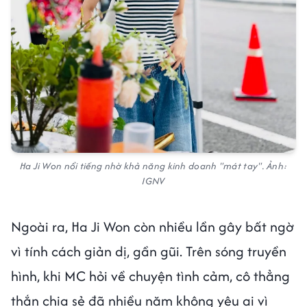
Ha Ji Won nổi tiếng nhờ khả năng kinh doanh "mát tay". Ảnh:
IGNV
Ngoài ra, Ha Ji Won còn nhiều lần gây bất ngờ
vì tính cách giản dị, gần gũi. Trên sóng truyền
hình, khi MC hỏi về chuyện tình cảm, cô thẳng
thắn chia sẻ đã nhiều năm không yêu ai vì