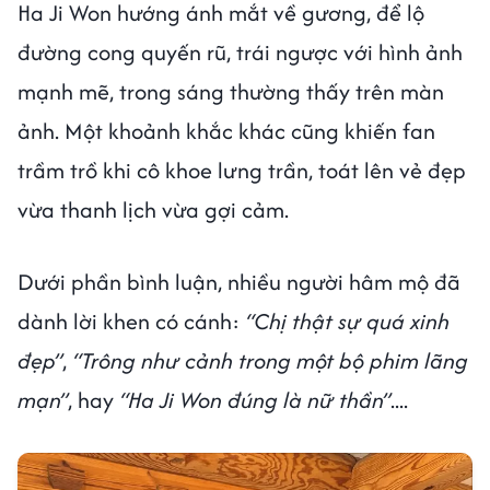
Ha Ji Won hướng ánh mắt về gương, để lộ
đường cong quyến rũ, trái ngược với hình ảnh
mạnh mẽ, trong sáng thường thấy trên màn
ảnh. Một khoảnh khắc khác cũng khiến fan
trầm trồ khi cô khoe lưng trần, toát lên vẻ đẹp
vừa thanh lịch vừa gợi cảm.
Dưới phần bình luận, nhiều người hâm mộ đã
dành lời khen có cánh:
“Chị thật sự quá xinh
đẹp”
,
“Trông như cảnh trong một bộ phim lãng
mạn”
, hay
“Ha Ji Won đúng là nữ thần”
....