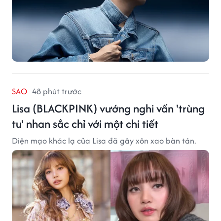
SAO
48 phút trước
Lisa (BLACKPINK) vướng nghi vấn 'trùng
tu' nhan sắc chỉ với một chi tiết
Diện mạo khác lạ của Lisa đã gây xôn xao bàn tán.