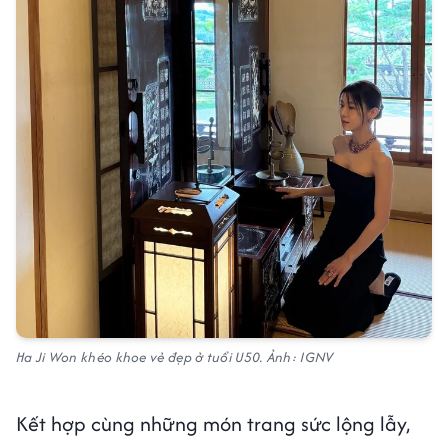
Ha Ji Won khéo khoe vẻ đẹp ở tuổi U50. Ảnh: IGNV
Kết hợp cùng những món trang sức lộng lẫy,