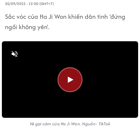
20/09/2025 - 12:00 (GMT+7)
Sắc vóc của Ha Ji Won khiến dân tình 'đứng
ngồi không yên'.
Bật tiếng
Vẻ gợi cảm của Ha Ji Won. Nguồn: TikTok