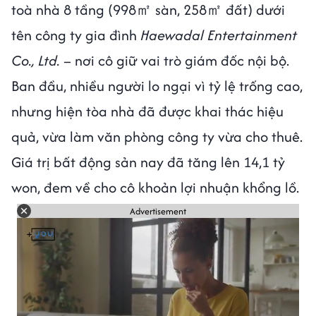
toà nhà 8 tầng (998㎡ sàn, 258㎡ đất) dưới
tên công ty gia đình
Haewadal Entertainment
Co., Ltd.
– nơi cô giữ vai trò giám đốc nội bộ.
Ban đầu, nhiều người lo ngại vì tỷ lệ trống cao,
nhưng hiện tòa nhà đã được khai thác hiệu
quả, vừa làm văn phòng công ty vừa cho thuê.
Giá trị bất động sản nay đã tăng lên 14,1 tỷ
won, đem về cho cô khoản lợi nhuận khổng lồ.
Advertisement