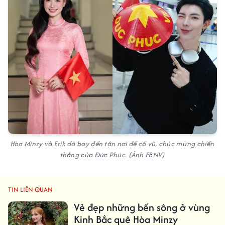
Hòa Minzy và Erik đã bay đến tận nơi để cổ vũ, chúc mừng chiến
thắng của Đức Phúc. (Ảnh FBNV)
TIN LIÊN QUAN
Vẻ đẹp những bến sông ở vùng
Kinh Bắc quê Hòa Minzy