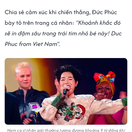
Chia sẻ cảm xúc khi chiến thắng, Đức Phúc
bày tỏ trên trang cá nhân:
"Khoảnh khắc đó
sẽ in đậm sâu trong trái tim nhỏ bé này! Duc
Phuc from Viet Nam".
Nam ca sĩ nhận giải thưởng tương đương khoảng 9 tỷ đồng khi