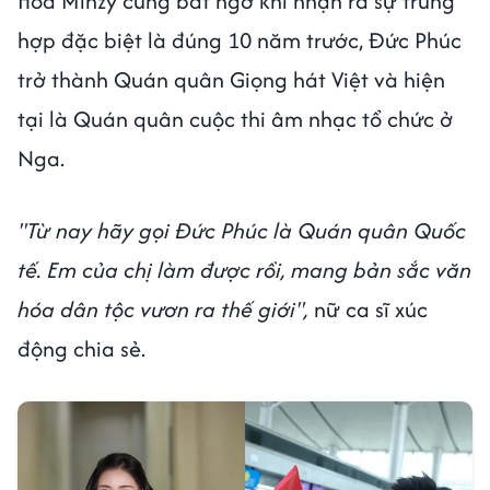
Hòa Minzy cũng bất ngờ khi nhận ra sự trùng
hợp đặc biệt là đúng 10 năm trước, Đức Phúc
trở thành Quán quân Giọng hát Việt và hiện
tại là Quán quân cuộc thi âm nhạc tổ chức ở
Nga.
"Từ nay hãy gọi Đức Phúc là Quán quân Quốc
tế. Em của chị làm được rồi, mang bản sắc văn
hóa dân tộc vươn ra thế giới",
nữ ca sĩ xúc
động chia sẻ.