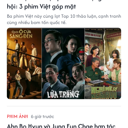
hội: 3 phim Việt góp mặt
Ba phim Việt này cùng lọt Top 10 thảo luận, cạnh tranh
cùng nhiều bom tấn quốc tế.
PHIM ẢNH
6 giờ trước
Ahn Bo Hyun và Jung Eun Chae hợp tác