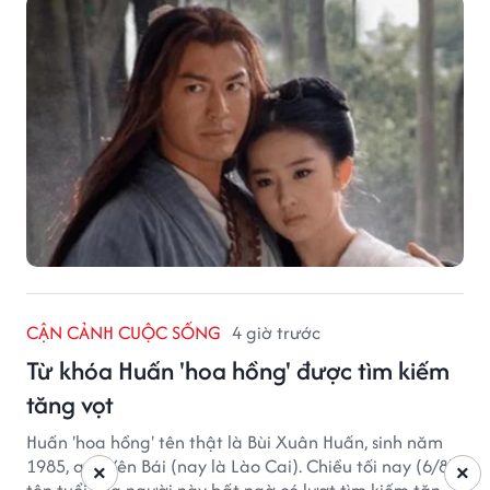
CẬN CẢNH CUỘC SỐNG
4 giờ trước
Từ khóa Huấn 'hoa hồng' được tìm kiếm
tăng vọt
Huấn 'hoa hồng' tên thật là Bùi Xuân Huấn, sinh năm
1985, quê Yên Bái (nay là Lào Cai). Chiều tối nay (6/8),
×
×