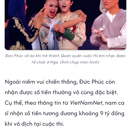
Đức Phúc vỡ òa khi trở thành Quán quân cuộc thi âm nhạc được
tổ chức ở Nga. (Ảnh chụp màn hình)
Ngoài niềm vui chiến thắng, Đức Phúc còn
nhận được số tiền thưởng vô cùng đặc biệt.
Cụ thể, theo thông tin từ
VietNamNet
, nam ca
sĩ nhận số tiền tương đương khoảng 9 tỷ đồng
khi vô địch tại cuộc thi.