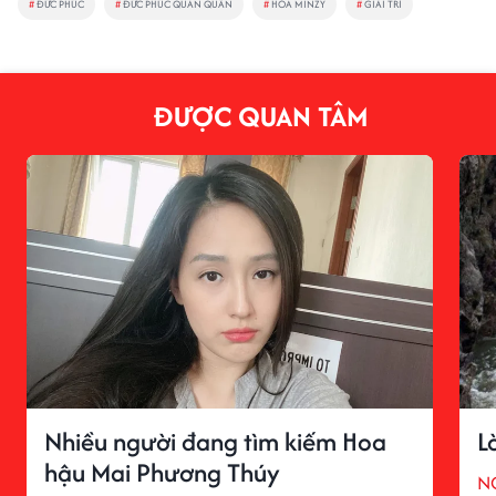
#
ĐỨC PHÚC
#
ĐỨC PHÚC QUÁN QUÂN
#
HÒA MINZY
#
GIẢI TRÍ
ĐƯỢC QUAN TÂM
Nhiều người đang tìm kiếm Hoa
L
hậu Mai Phương Thúy
N