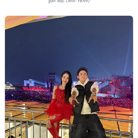
gần đây. (Ảnh: FBNV)