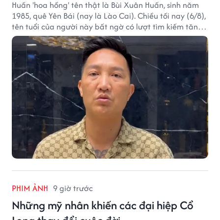
Huấn 'hoa hồng' tên thật là Bùi Xuân Huấn, sinh năm
1985, quê Yên Bái (nay là Lào Cai). Chiều tối nay (6/8),
tên tuổi của người này bất ngờ có lượt tìm kiếm tăng
vọt.
PHIM ẢNH
9 giờ trước
Những mỹ nhân khiến các đại hiệp Cổ