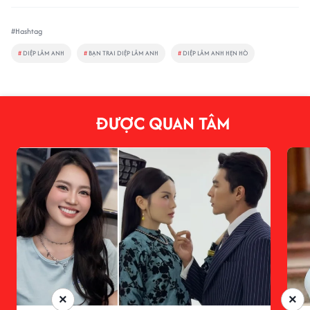
#Hashtag
#
DIỆP LÂM ANH
#
BẠN TRAI DIỆP LÂM ANH
#
DIỆP LÂM ANH HẸN HÒ
ĐƯỢC QUAN TÂM
×
×