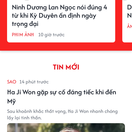
Ninh Dương Lan Ngọc nói đúng 4
D
từ khi Kỳ Duyên ấn định ngày
N
trọng đại
Â
PHIM ẢNH
10 giờ trước
TIN MỚI
SAO
14 phút trước
Ha Ji Won gặp sự cố đáng tiếc khi đến
Mỹ
Sau khoảnh khắc thất vọng, Ha Ji Won nhanh chóng
lấy lại tinh thần.