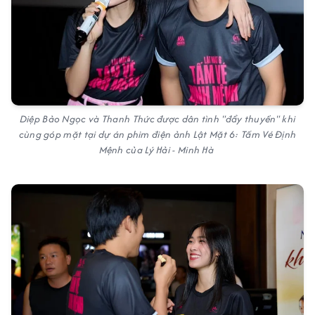
Diệp Bảo Ngọc và Thanh Thức được dân tình "đẩy thuyền" khi
cùng góp mặt tại dự án phim điện ảnh Lật Mặt 6: Tấm Vé Định
Mệnh của Lý Hải - Minh Hà