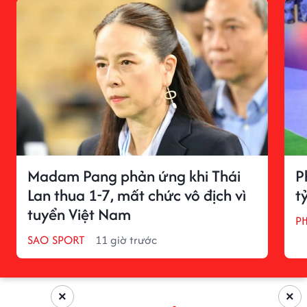
Madam Pang phản ứng khi Thái
P
Lan thua 1-7, mất chức vô địch vì
t
tuyển Việt Nam
P
SAO SPORT
11 giờ trước
×
×