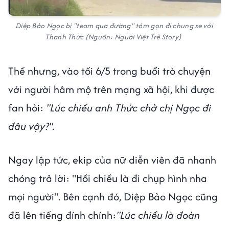
Diệp Bảo Ngọc bị "team qua đường" tóm gọn đi chung xe với
Thanh Thức (Nguồn: Người Việt Trẻ Story)
Thế nhưng, vào tối 6/5 trong buổi trò chuyện
với người hâm mộ trên mạng xã hội, khi được
fan hỏi:
"Lúc chiều anh Thức chở chị Ngọc đi
đâu vậy?".
Ngay lập tức, ekip của nữ diễn viên đã nhanh
chóng trả lời: "Hồi chiều là đi chụp hình nha
mọi người". Bên cạnh đó, Diệp Bảo Ngọc cũng
đã lên tiếng đính chính:
"Lúc chiều là đoàn