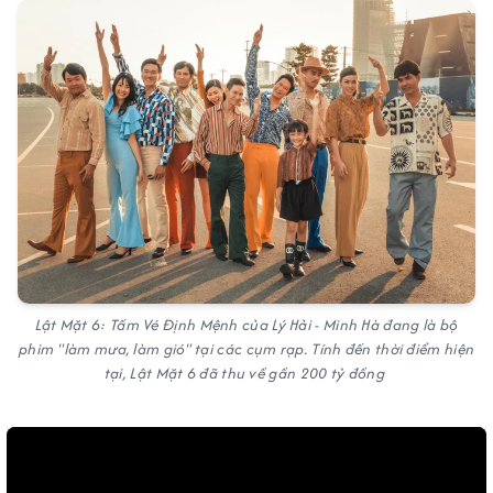
Lật Mặt 6: Tấm Vé Định Mệnh của Lý Hải - Minh Hà đang là bộ
phim "làm mưa, làm gió" tại các cụm rạp. Tính đến thời điểm hiện
tại, Lật Mặt 6 đã thu về gần 200 tỷ đồng