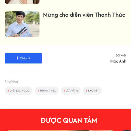
Mừng cho diễn viên Thanh Thức
Bài viết
Chia sẻ
Mộc Anh
#Hashtag
#
DIỆP BẢO NGỌC
#
THANH THỨC
#
LẬT MẶT 6
#
SAO VIỆT
ĐƯỢC QUAN TÂM