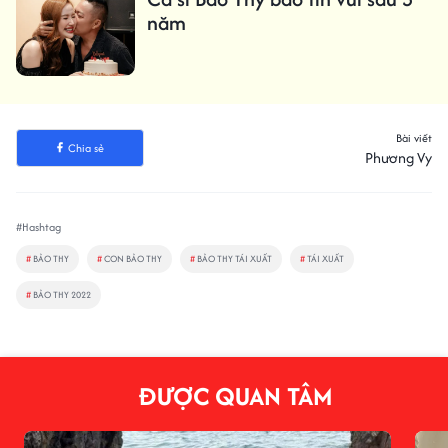
năm
Bài viết
Chia sẻ
Phương Vy
#Hashtag
#
BẢO THY
#
CON BẢO THY
#
BẢO THY TÁI XUẤT
#
TÁI XUẤT
#
BẢO THY 2022
ĐƯỢC QUAN TÂM