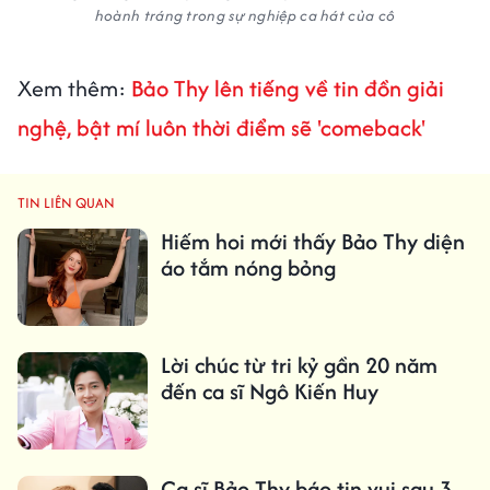
hoành tráng trong sự nghiệp ca hát của cô
Xem thêm:
Bảo Thy lên tiếng về tin đồn giải
nghệ, bật mí luôn thời điểm sẽ 'comeback'
TIN LIÊN QUAN
Hiếm hoi mới thấy Bảo Thy diện
áo tắm nóng bỏng
Lời chúc từ tri kỷ gần 20 năm
đến ca sĩ Ngô Kiến Huy
Ca sĩ Bảo Thy báo tin vui sau 3