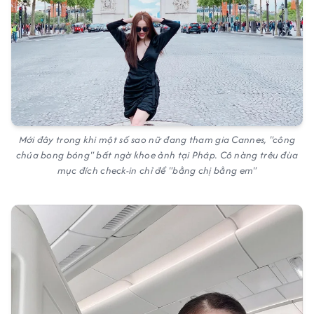
Mới đây trong khi một số sao nữ đang tham gia Cannes, "công
chúa bong bóng" bất ngờ khoe ảnh tại Pháp. Cô nàng trêu đùa
mục đích check-in chỉ để "bằng chị bằng em"