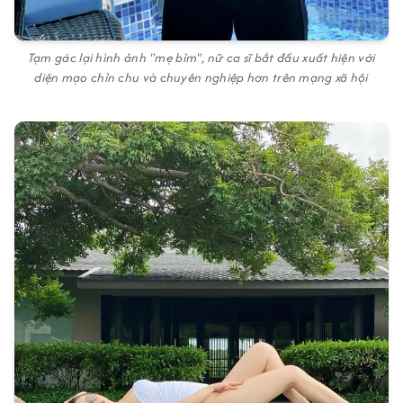
Tạm gác lại hình ảnh "mẹ bỉm", nữ ca sĩ bắt đầu xuất hiện với
diện mạo chỉn chu và chuyên nghiệp hơn trên mạng xã hội