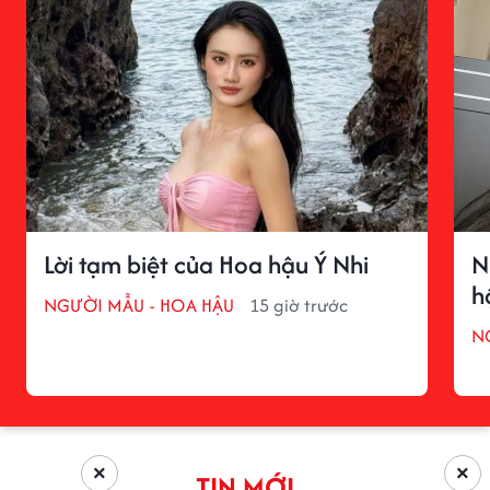
Lời tạm biệt của Hoa hậu Ý Nhi
N
h
NGƯỜI MẪU - HOA HẬU
15 giờ trước
N
×
×
TIN MỚI