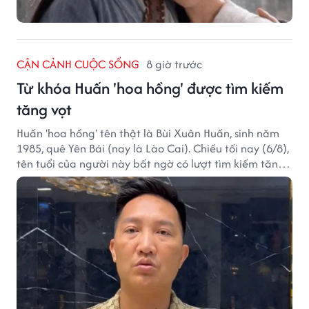
CẬN CẢNH CUỘC SỐNG
8 giờ trước
Từ khóa Huấn 'hoa hồng' được tìm kiếm
tăng vọt
Huấn 'hoa hồng' tên thật là Bùi Xuân Huấn, sinh năm
1985, quê Yên Bái (nay là Lào Cai). Chiều tối nay (6/8),
tên tuổi của người này bất ngờ có lượt tìm kiếm tăng
vọt.