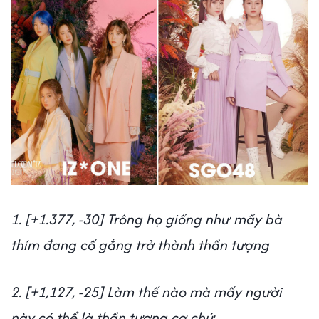
1. [+1.377, -30] Trông họ giống như mấy bà
thím đang cố gắng trở thành thần tượng
2. [+1,127, -25] Làm thế nào mà mấy người
này có thể là thần tượng cơ chứ