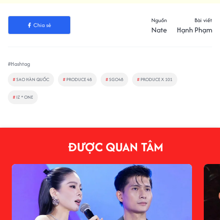
Nguồn
Bài viết
Chia sẻ
Nate
Hạnh Phạm
#Hashtag
#
SAO HÀN QUỐC
#
PRODUCE 48
#
SGO48
#
PRODUCE X 101
#
IZ * ONE
ĐƯỢC QUAN TÂM