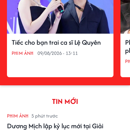
Tiếc cho bạn trai ca sĩ Lệ Quyên
P
p
PHIM ẢNH
09/08/2026 - 13:11
P
TIN MỚI
PHIM ẢNH
5 phút trước
Dương Mịch lập kỷ lục mới tại Giải