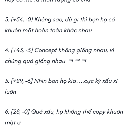
3. [+54, -0] Không sao, dù gì thì bọn họ có
khuôn mặt hoàn toàn khác nhau
4. [+43, -5] Concept không giống nhau, vì
chúng quá giống nhau ㅋㅋㅋ
5. [+29, -6] Nhìn bọn họ kìa….cực kỳ xấu xí
luôn
6. [28, -0] Quá xấu, họ không thể copy khuôn
mặt à