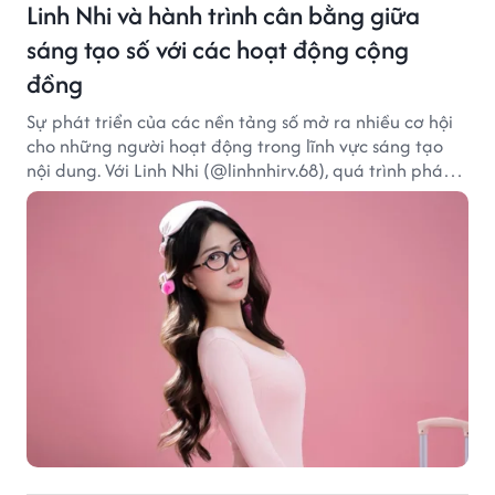
Linh Nhi và hành trình cân bằng giữa
sáng tạo số với các hoạt động cộng
đồng
Sự phát triển của các nền tảng số mở ra nhiều cơ hội
cho những người hoạt động trong lĩnh vực sáng tạo
nội dung. Với Linh Nhi (@linhnhirv.68), quá trình phát
triển nội dung trên mạng xã hội được kết hợp cùng
các dự án truyền thông và hoạt động hướng đến cộng
đồng. Hiện cô hoạt động trong các lĩnh vực beauty,
lifestyle và fashion, đồng thời tham gia một số chương
trình, sự kiện liên quan đến truyền thông và thương
mại điện tử.