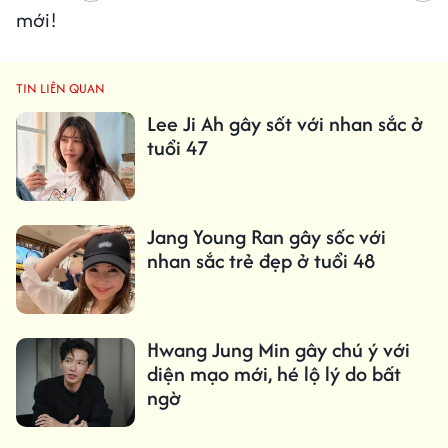
mới!
TIN LIÊN QUAN
Lee Ji Ah gây sốt với nhan sắc ở
tuổi 47
Jang Young Ran gây sốc với
nhan sắc trẻ đẹp ở tuổi 48
Hwang Jung Min gây chú ý với
diện mạo mới, hé lộ lý do bất
ngờ