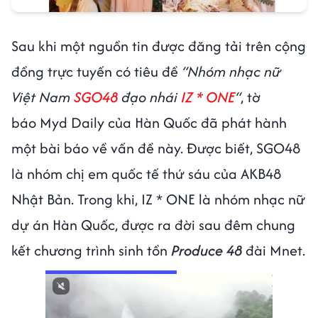
Sau khi một nguồn tin được đăng tải trên cộng
đồng trực tuyến có tiêu đề
“Nhóm nhạc nữ
Việt Nam
SGO48
đạo nhái
IZ * ONE
“
, tờ
báo Myd Daily của Hàn Quốc đã phát hành
một bài báo về vấn đề này. Được biết, SGO48
là nhóm chị em quốc tế thứ sáu của AKB48
Nhật Bản. Trong khi, IZ * ONE là nhóm nhạc nữ
dự án Hàn Quốc, được ra đời sau đêm chung
kết chương trình sinh tồn
Produce 48
đài Mnet.