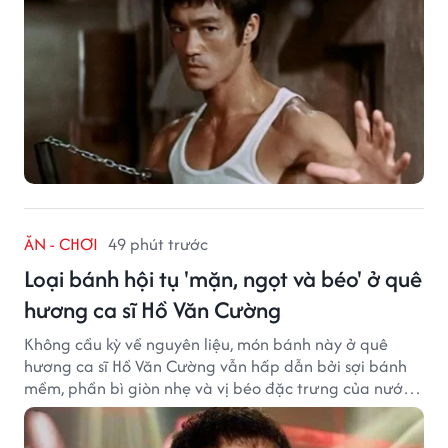
ĂN - CHƠI
49 phút trước
Loại bánh hội tụ 'mặn, ngọt và béo' ở quê
hương ca sĩ Hồ Văn Cường
Không cầu kỳ về nguyên liệu, món bánh này ở quê
hương ca sĩ Hồ Văn Cường vẫn hấp dẫn bởi sợi bánh
mềm, phần bì giòn nhẹ và vị béo đặc trưng của nước
cốt dừa.