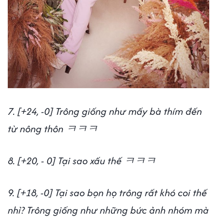
7. [+24, -0] Trông giống như mấy bà thím đến
từ nông thôn ㅋㅋㅋ
8. [+20, - 0] Tại sao xấu thế ㅋㅋㅋ
9. [+18, -0] Tại sao bọn họ trông rất khó coi thế
nhỉ? Trông giống như những bức ảnh nhóm mà