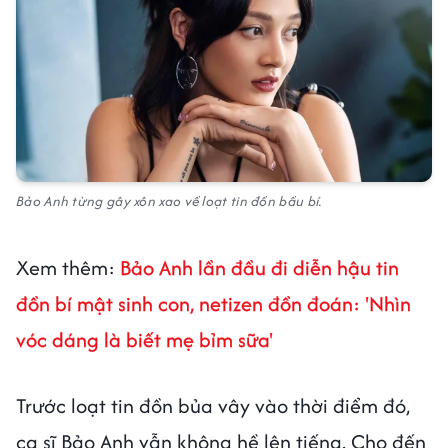
Bảo Anh từng gây xôn xao về loạt tin đồn bầu bí.
Xem thêm:
Bảo Anh lần đầu đi diễn hậu tin
đồn bí mật sinh con, netizen đồn đoán: 'Nhìn
vóc dáng là biết mẹ bỉm sữa'
Trước loạt tin đồn bủa vây vào thời điểm đó,
ca sĩ Bảo Anh vẫn không hề lên tiếng. Cho đến