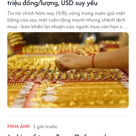
triệu đồng/lượng, USD suy yếu
Tin tài chính hôm nay (9/8), vàng trong nước giữ mặt
bằng cao sau một tuần tăng mạnh nhưng chênh lệch
mua - bán khiến lợi nhuận của người mua còn hạn chế,
trong khi USD chịu sức ép sau dữ liệu việc làm Mỹ gây
thất vọng.
PHIM ẢNH
1 giờ trước