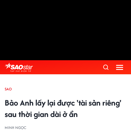
SAO
Bảo Anh lấy lại được 'tài sản riêng'
sau thời gian dài ở ẩn
MINH NGỌC