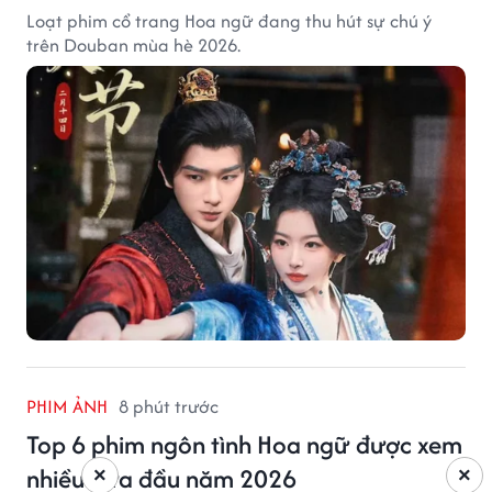
Loạt phim cổ trang Hoa ngữ đang thu hút sự chú ý
trên Douban mùa hè 2026.
PHIM ẢNH
8 phút trước
Top 6 phim ngôn tình Hoa ngữ được xem
nhiều nửa đầu năm 2026
×
×