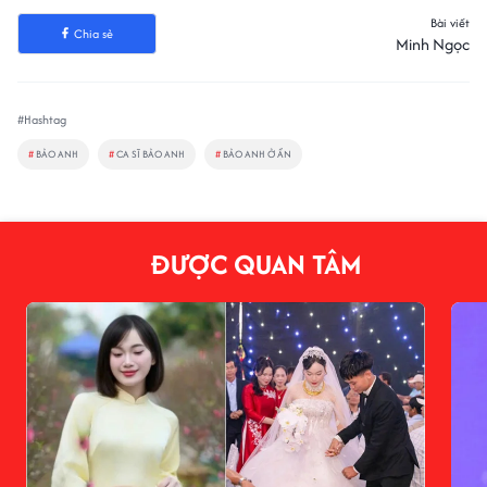
Bài viết
Chia sẻ
Minh Ngọc
#Hashtag
#
BẢO ANH
#
CA SĨ BẢO ANH
#
BẢO ANH Ở ẨN
ĐƯỢC QUAN TÂM