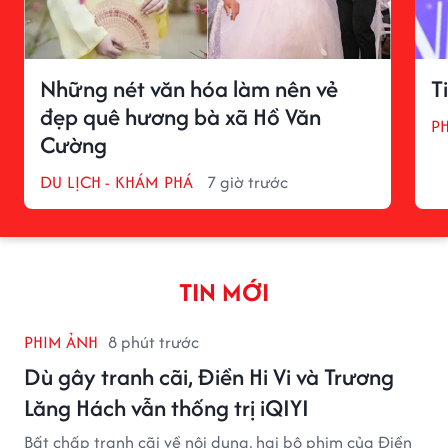
Những nét văn hóa làm nên vẻ
T
đẹp quê hương bà xã Hồ Văn
P
Cường
DU LỊCH - KHÁM PHÁ
7 giờ trước
TIN MỚI
PHIM ẢNH
8 phút trước
Dù gây tranh cãi, Điền Hi Vi và Trương
Lăng Hách vẫn thống trị iQIYI
Bất chấp tranh cãi về nội dung, hai bộ phim của Điền