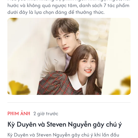
PHIM ẢNH
2 giờ trước
Kỳ Duyên và Steven Nguyễn gây chú ý
Kỳ Duyên và Steven Nguyễn gây chú ý khi lần đầu
sánh đôi, khiến khán giả háo hức chờ màn kết hợp trên
màn ảnh rộng của 'cặp đôi trăm tỷ'.