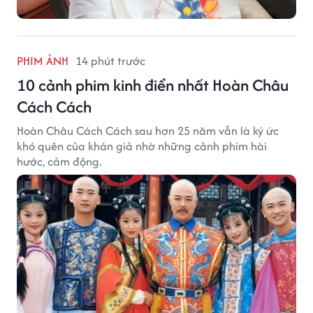
PHIM ẢNH
14 phút trước
Phim Châu Tinh Trì thu hơn 8.600 tỷ
đồng sau 28 ngày công chiếu
Phim Châu Tinh Trì 'Đội bóng đá nữ Kung Fu' cán mốc
doanh thu hơn 8.600 tỷ đồng sau 28 ngày công chiếu.