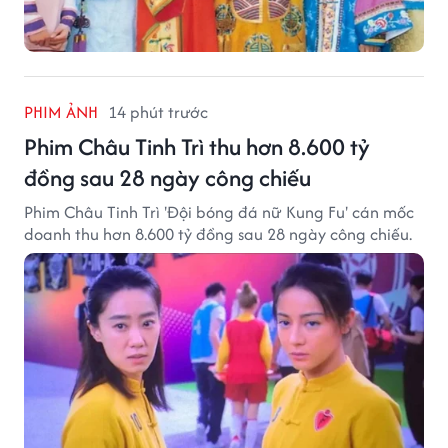
PHIM ẢNH
14 phút trước
7 phim Hoa ngữ có nhân vật vượt nghịch
cảnh truyền cảm hứng nhất
Nhiều nhân vật Hoa ngữ ghi dấu ấn nhờ hành trình
vượt nghịch cảnh, nỗ lực thay đổi số phận và truyền
cảm hứng cho khán giả.