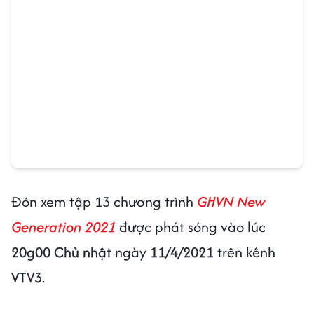
Đón xem tập 13 chương trình
GHVN New
Generation 2021
được phát sóng vào lúc
20g00 Chủ nhật
ngày
11/4/2021
trên kênh
VTV3
.
Chúng tôi xin cảm ơn đơn vị tài trợ độc quyền
“Xúc xích Xốt Lắc Heo Cao Bồi – Nguồn dinh
dưỡng từ Thịt” đã đồng hành cùng chương
trình
GHVN
New Generation 2021.
Bài viết
Photo
Chia sẻ
Hải Long
Gia Giang