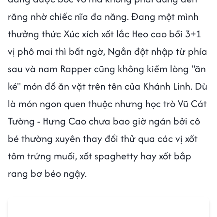
răng nhờ chiếc nĩa đa năng. Đang một mình
thưởng thức Xúc xích xốt lắc Heo cao bồi 3+1
vị phô mai thì bất ngờ, Ngắn đột nhập từ phía
sau và nam Rapper cũng không kiềm lòng "ăn
ké" món đồ ăn vặt trên tên của Khánh Linh. Dù
là món ngon quen thuộc nhưng học trò Vũ Cát
Tường - Hưng Cao chưa bao giờ ngán bởi cô
bé thường xuyên thay đổi thử qua các vị xốt
tôm trứng muối, xốt spaghetty hay xốt bắp
rang bơ béo ngậy.