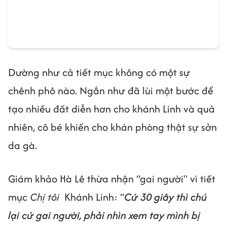
da gà.
Giám khảo Hà Lê thừa nhận “gai người" vì tiết
mục
Chị tôi
Khánh Linh: “
Cứ 30 giây thì chú
lại cứ gai người, phải nhìn xem tay mình bị
sao. Chú ngả mũ vì Khánh Linh hát hay quá
.
Chú không nghĩ con có thể sở hữu nội lực, hát
truyền cảm đến thế
. Đến lúc Rap, thần thái
của con vẫn rất chuẩn. Ngắn và Khánh Linh bè
Rap cho nhau, rất tuyệt vời”.