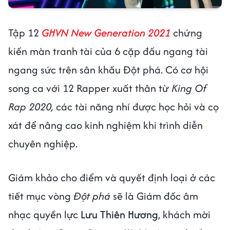
Tập 12
GHVN New Generation 2021
chứng
kiến màn tranh tài của 6 cặp đấu ngang tài
ngang sức trên sân khấu Đột phá. Có cơ hội
song ca với 12 Rapper xuất thân từ
King Of
Rap 2020,
các tài năng nhí được học hỏi và cọ
xát để nâng cao kinh nghiệm khi trình diễn
chuyên nghiệp.
Giám khảo cho điểm và quyết định loại ở các
tiết mục vòng
Đột phá
sẽ là Giám đốc âm
nhạc quyền lực
Lưu Thiên Hương
, khách mời