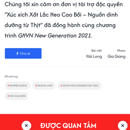
#Hashtag
#
RAPPER NGẮN,
#
KHÁNH LINH
#
GHVN NEW GENERATION 2021
#
HEO CAO BỒI
ĐƯỢC QUAN TÂM
×
×