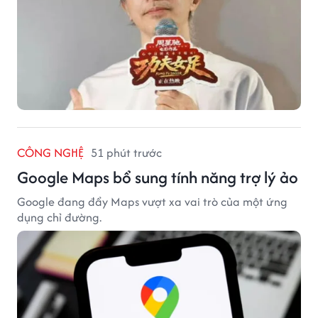
Google đang đẩy Maps vượt xa vai trò của một ứng
dụng chỉ đường.
PHIM ẢNH
51 phút trước
Đệ nhất mỹ nhân Hồng Kông Quan Chi
Lâm lên tiếng về tin hẹn hò người mẫu