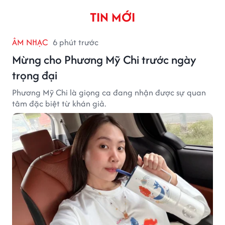
PHIM ẢNH
14 phút trước
10 cảnh phim kinh điển nhất Hoàn Châu
Cách Cách
Hoàn Châu Cách Cách sau hơn 25 năm vẫn là ký ức
khó quên của khán giả nhờ những cảnh phim hài
hước, cảm động.