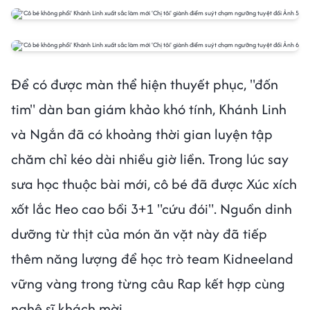
Để có được màn thể hiện thuyết phục, "đốn
tim" dàn ban giám khảo khó tính, Khánh Linh
và Ngắn đã có khoảng thời gian luyện tập
chăm chỉ kéo dài nhiều giờ liền. Trong lúc say
sưa học thuộc bài mới, cô bé đã được Xúc xích
xốt lắc Heo cao bồi 3+1 "cứu đói". Nguồn dinh
dưỡng từ thịt của món ăn vặt này đã tiếp
thêm năng lượng để học trò team Kidneeland
vững vàng trong từng câu Rap kết hợp cùng
nghệ sĩ khách mời.