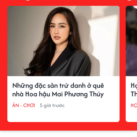
Những đặc sản trứ danh ở quê
H
nhà Hoa hậu Mai Phương Thúy
T
ĂN - CHƠI
5 giờ trước
H
TIN MỚI
ÂM NHẠC
6 phút trước
Mừng cho Phương Mỹ Chi trước ngày
trọng đại
Phương Mỹ Chi là giọng ca đang nhận được sự quan
tâm đặc biệt từ khán giả.