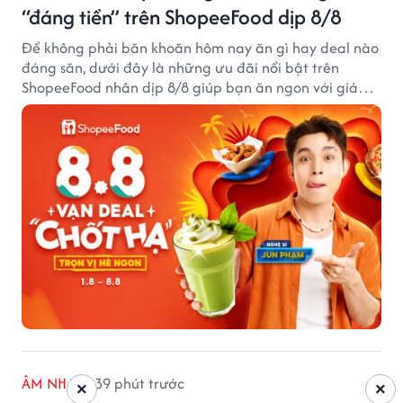
“đáng tiền” trên ShopeeFood dịp 8/8
Để không phải băn khoăn hôm nay ăn gì hay deal nào
đáng săn, dưới đây là những ưu đãi nổi bật trên
ShopeeFood nhân dịp 8/8 giúp bạn ăn ngon với giá
hời mà không cần đắn đo.
ÂM NHẠC
39 phút trước
×
×