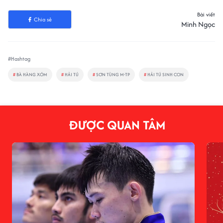
Bài viết
Chia sẻ
Minh Ngọc
#Hashtag
#
BÀ HÀNG XÓM
#
HẢI TÚ
#
SƠN TÙNG M-TP
#
HẢI TÚ SINH CON
ĐƯỢC QUAN TÂM