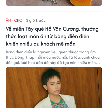
ĂN - CHƠI
2 giờ trước
Về miền Tây quê Hồ Văn Cường, thưởng
thức loạt món ăn từ bông điên điển
khiến nhiều du khách mê mẩn
Bông điên điển là nguyên liệu quen thuộc trong ẩm
thực Đồng Tháp mỗi mùa nước nổi. Từ lẩu, canh chua
đến gỏi, loài hoa dân dã này đã tạo nên nhiều món
ngon khiến du khách khó quên.