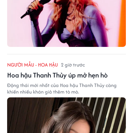
NGƯỜI MẪU - HOA HẬU
2 giờ trước
Hoa hậu Thanh Thủy úp mở hẹn hò
Động thái mới nhất của Hoa hậu Thanh Thủy càng
khiến nhiều khán giả thêm tò mò.