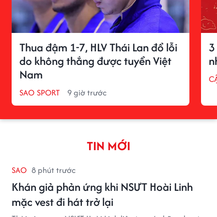
Thua đậm 1-7, HLV Thái Lan đổ lỗi
3
do không thắng được tuyển Việt
n
Nam
C
SAO SPORT
9 giờ trước
TIN MỚI
SAO
8 phút trước
Khán giả phản ứng khi NSƯT Hoài Linh
mặc vest đi hát trở lại