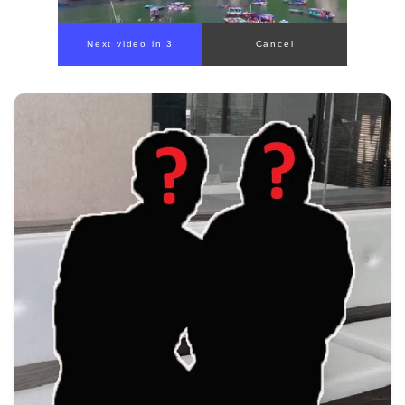
Next video in 1
Cancel