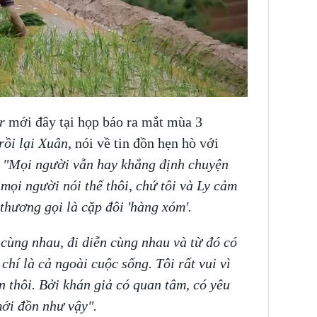
ar
mới đây tại họp báo ra mắt mùa 3
ồi lại Xuân
, nói về tin đồn hẹn hò với
:
"Mọi người vẫn hay khẳng định chuyện
 mọi người nói thế thôi, chứ tôi và Ly cảm
thương gọi là cặp đôi 'hàng xóm'.
 cùng nhau, đi diễn cùng nhau và từ đó có
chí là cả ngoài cuộc sống. Tôi rất vui vì
n thôi. Bởi khán giả có quan tâm, có yêu
mới đồn như vậy".