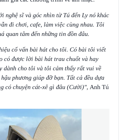
ới nghệ sĩ và góc nhìn từ Tú đến Ly nó khác
ẫn đi chơi, cafe, làm việc cùng nhau. Tôi
uá quan tâm đến những tin đồn đâu.
iệu cố vấn bài hát cho tôi. Có bài tôi viết
o có được lời bài hát trau chuốt và hay
 dành cho tôi và tôi cảm thấy rất vui về
là hậu phương giúp đỡ bạn. Tất cả đều dựa
ng có chuyện cát-xê gì đâu (Cười)",
Anh Tú