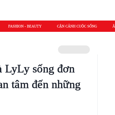
FASHION - BEAUTY
CẬN CẢNH CUỘC SỐNG
Â
à LyLy sống đơn
an tâm đến những