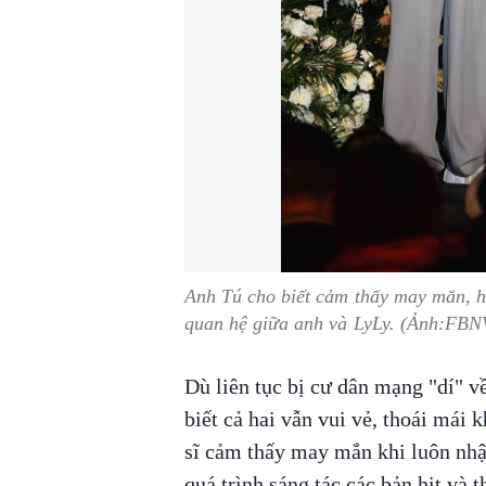
Anh Tú cho biết cảm thấy may mắn, h
quan hệ giữa anh và LyLy. (Ảnh:FBN
Dù liên tục bị cư dân mạng "dí" 
biết cả hai vẫn vui vẻ, thoái mái 
sĩ cảm thấy may mắn khi luôn nhậ
quá trình sáng tác các bản hit và