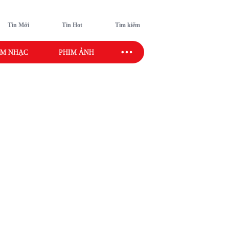
Tin Mới
Tin Hot
Tìm kiếm
M NHẠC
PHIM ẢNH
SAO SPORT