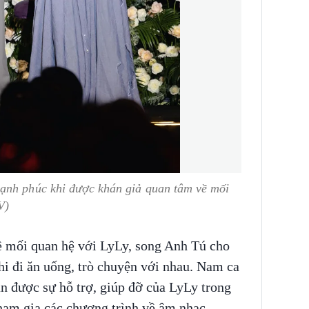
ạnh phúc khi được khán giả quan tâm về mối
V)
về mối quan hệ với LyLy, song Anh Tú cho
khi đi ăn uống, trò chuyện với nhau. Nam ca
n được sự hỗ trợ, giúp đỡ của LyLy trong
 tham gia các chương trình về âm nhạc.