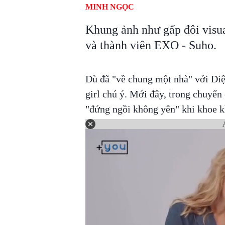
MINH NGỌC
Khung ảnh như gấp đôi visua
và thành viên EXO - Suho.
Dù đã "về chung một nhà" với Di
girl chú ý. Mới đây, trong chuyến
"đứng ngồi không yên" khi khoe 