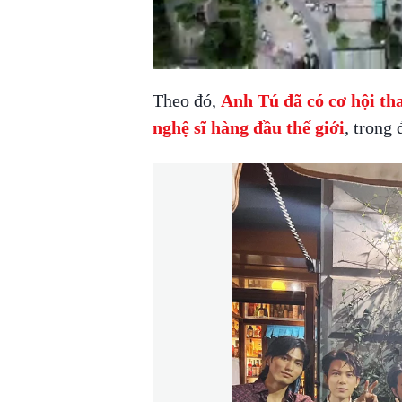
Theo đó,
Anh Tú đã có cơ hội th
nghệ sĩ hàng đầu thế giới
, trong