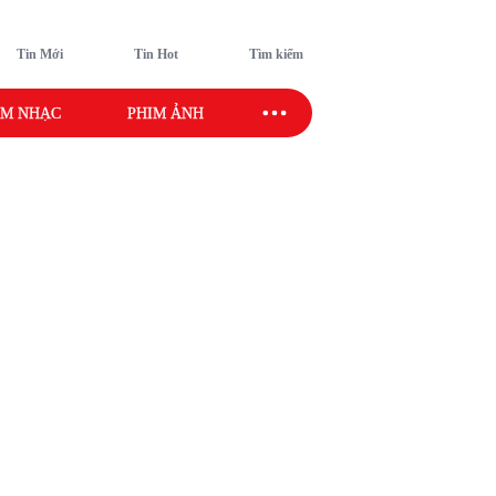
Tin Mới
Tin Hot
Tìm kiếm
M NHẠC
PHIM ẢNH
SAO SPORT