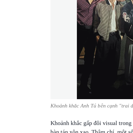
Khoảnh khắc Anh Tú bên cạnh "trai 
Khoảnh khắc gấp đôi visual trong 
bàn tán xôn xao. Thậm chí, một số