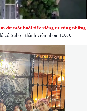
am dự một buổi tiệc riêng tư cùng những
 đó có Suho - thành viên nhóm EXO.