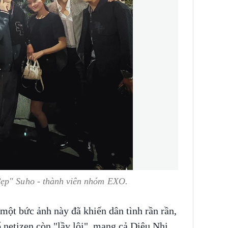
đẹp" Suho - thành viên nhóm EXO.
một bức ảnh này đã khiến dân tình rần rần,
 netizen còn "lầy lội", mang cả Diệu Nhi