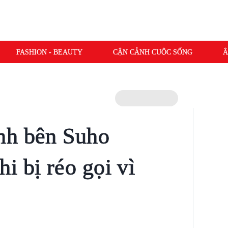
FASHION - BEAUTY
CẬN CẢNH CUỘC SỐNG
Â
nh bên Suho
i bị réo gọi vì