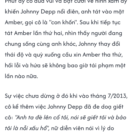
Phút ấy cô đùa vui và bật cười về hình xăm ấy
khiến Johnny Depp nổi điên, anh tát vào mặt
Amber, gọi cô là "con khốn". Sau khi tiếp tục
tát Amber lần thứ hai, nhìn thấy người đang
chung sống cùng anh khóc, Johnny thay đổi
thái độ và quỳ xuống cầu xin Amber tha thứ,
hối lỗi và hứa sẽ không bao giờ tái phạm một
lần nào nữa.
Sự việc chưa dừng ở đó khi vào tháng 7/2013,
cô kể thêm việc Johnny Depp đã đe doạ giết
cô:
"Anh ta đè lên cổ tôi, nói sẽ giết tôi và bảo
tôi là nỗi xấu hổ",
nữ diễn viên nói vì lý do