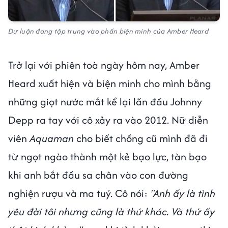
Dư luận đang tập trung vào phần biện minh của Amber Heard
Trở lại với phiên toà ngày hôm nay, Amber
Heard xuất hiện và biện minh cho mình bằng
những giọt nước mắt kể lại lần đầu Johnny
Depp ra tay với cô xảy ra vào 2012. Nữ diễn
viên
Aquaman
cho biết chồng cũ mình đã đi
từ ngọt ngào thành một kẻ bạo lực, tàn bạo
khi anh bắt đầu sa chân vào con đường
nghiện rượu và ma tuý. Cô nói:
"Anh ấy là tình
yêu đời tôi nhưng cũng là thứ khác. Và thứ ấy