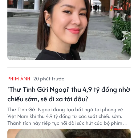
PHIM ẢNH
20 phút trước
'Thư Tình Gửi Ngoại' thu 4,9 tỷ đồng nhờ
chiếu sớm, sẽ đi xa tới đâu?
Thư Tình Gửi Ngoại đang tạo bất ngờ tại phòng vé
Việt Nam khi thu 4,9 tỷ đồng từ các suất chiếu sớm.
Thành tích này tiếp tục nối dài sức hút của bộ phim
từng gây sốt với doanh thu hơn 7.300 tỷ đồng ở nước
ngoài.