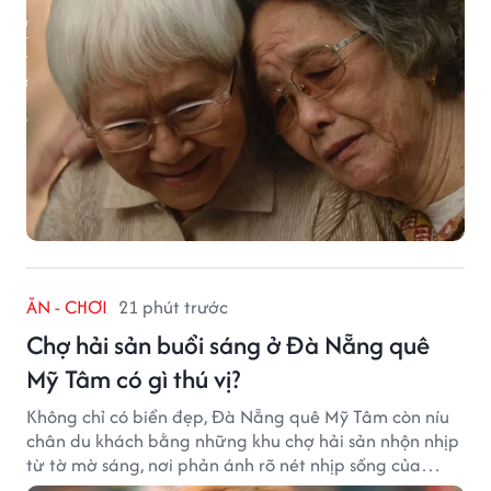
ĂN - CHƠI
21 phút trước
Chợ hải sản buổi sáng ở Đà Nẵng quê
Mỹ Tâm có gì thú vị?
Không chỉ có biển đẹp, Đà Nẵng quê Mỹ Tâm còn níu
chân du khách bằng những khu chợ hải sản nhộn nhịp
từ tờ mờ sáng, nơi phản ánh rõ nét nhịp sống của
thành phố biển.