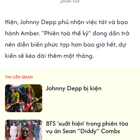
phiên toà
Hiện, Johnny Depp phủ nhận việc tát và bạo
hành Amber. "Phiên toà thế kỷ" đang dần trở
nên diễn biến phức tạp hơn bao giờ hết, dự
kiến sẽ kéo dài thêm một tháng.
TIN LIÊN QUAN
Johnny Depp bị kiện
BTS 'xuất hiện' trong phiên tòa
vụ án Sean "Diddy" Combs