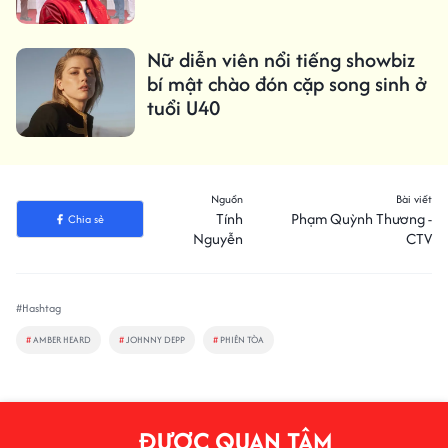
Nữ diễn viên nổi tiếng showbiz
bí mật chào đón cặp song sinh ở
tuổi U40
Nguồn
Bài viết
Tính
Phạm Quỳnh Thương -
Chia sẻ
Nguyễn
CTV
#Hashtag
#
AMBER HEARD
#
JOHNNY DEPP
#
PHIÊN TÒA
ĐƯỢC QUAN TÂM