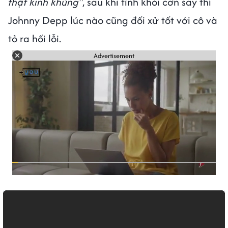
thật kinh khủng"
, sau khi tỉnh khỏi cơn say thì
Johnny Depp lúc nào cũng đối xử tốt với cô và
tỏ ra hối lỗi.
Advertisement