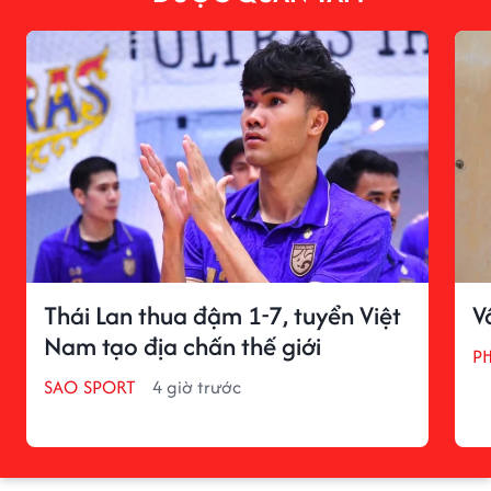
Thái Lan thua đậm 1-7, tuyển Việt
V
Nam tạo địa chấn thế giới
P
SAO SPORT
4 giờ trước