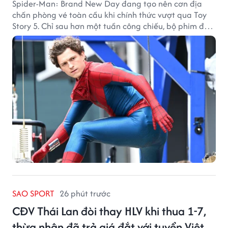
Spider-Man: Brand New Day đang tạo nên cơn địa
chấn phòng vé toàn cầu khi chính thức vượt qua Toy
Story 5. Chỉ sau hơn một tuần công chiếu, bộ phim đã
thu về hơn 30.000 tỷ đồng và trở thành tác phẩm ăn
khách nhất năm 2026.
SAO SPORT
26 phút trước
CĐV Thái Lan đòi thay HLV khi thua 1-7,
thừa nhận đã trả giá đắt với tuyển Việt