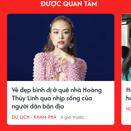
ĐƯỢC QUAN TÂM
Vẻ đẹp bình dị ở quê nhà Hoàng
H
Thùy Linh qua nhịp sống của
h
người dân bản địa
H
DU LỊCH - KHÁM PHÁ
4 giờ trước