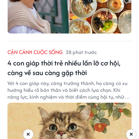
CẬN CẢNH CUỘC SỐNG
28 phút trước
4 con giáp thời trẻ nhiều lần lỡ cơ hội,
càng về sau càng gặp thời
Với 4 con giáp này, càng trưởng thành, họ càng có xu
hướng hiểu rõ bản thân và biết cách lựa chọn. Khi
năng lực, kinh nghiệm và thời điểm cùng hội tụ, những
cơ hội từng tưởng đã vuột mất có thể được thay thế
bằng những cơ hội phù hợp hơn.
×
×