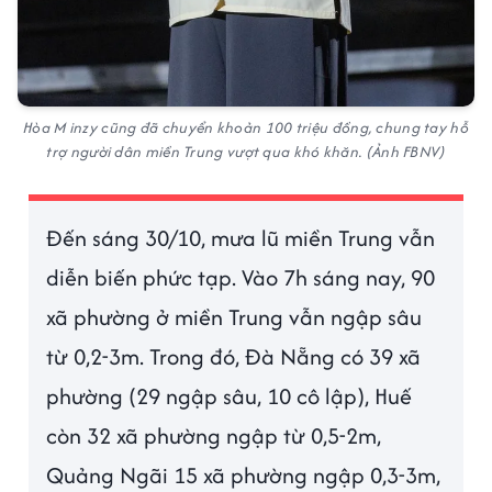
Hòa M inzy cũng đã chuyển khoản 100 triệu đồng, chung tay hỗ
trợ người dân miền Trung vượt qua khó khăn. (Ảnh FBNV)
Đến sáng 30/10, mưa lũ miền Trung vẫn
diễn biến phức tạp. Vào 7h sáng nay, 90
xã phường ở miền Trung vẫn ngập sâu
từ 0,2-3m. Trong đó, Đà Nẵng có 39 xã
phường (29 ngập sâu, 10 cô lập), Huế
còn 32 xã phường ngập từ 0,5-2m,
Quảng Ngãi 15 xã phường ngập 0,3-3m,