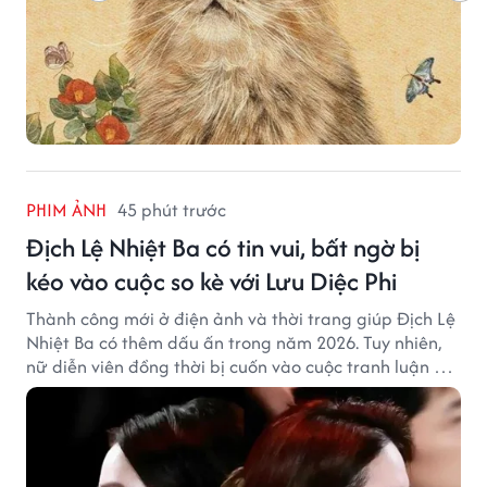
PHIM ẢNH
45 phút trước
Địch Lệ Nhiệt Ba có tin vui, bất ngờ bị
kéo vào cuộc so kè với Lưu Diệc Phi
Thành công mới ở điện ảnh và thời trang giúp Địch Lệ
Nhiệt Ba có thêm dấu ấn trong năm 2026. Tuy nhiên,
nữ diễn viên đồng thời bị cuốn vào cuộc tranh luận với
Lưu Diệc Phi dù hai ngôi sao không có mâu thuẫn công
khai.