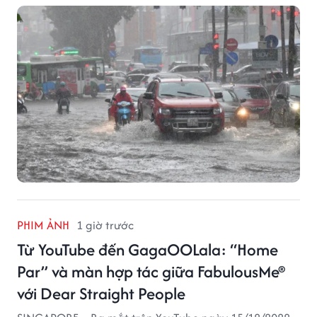
báo.
PHIM ẢNH
1 giờ trước
Từ YouTube đến GagaOOLala: “Home
Par” và màn hợp tác giữa FabulousMe®
với Dear Straight People