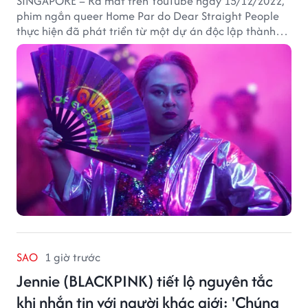
SINGAPORE – Ra mắt trên YouTube ngày 15/12/2022,
phim ngắn queer Home Par do Dear Straight People
thực hiện đã phát triển từ một dự án độc lập thành
tác phẩm tiếp cận khán giả quốc tế thông qua nền
tảng LGBTQ+ GagaOOLala. FabulousMe tham gia với
vai trò nhà tài trợ chính thức, trong khi nhà sáng lập
Lan Vu đảm nhiệm vị trí executive producer.
SAO
1 giờ trước
Jennie (BLACKPINK) tiết lộ nguyên tắc
khi nhắn tin với người khác giới: 'Chúng