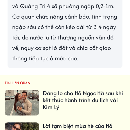
và Quảng Trị 4 xã phường ngập 0,2-1m.
Cơ quan chức năng cảnh báo, tình trạng
ngập sâu có thể còn kéo dài từ 3-4 ngày
tới, do nước lũ từ thượng nguồn vẫn đổ
về, nguy cơ sạt lở đất và chia cắt giao
thông tiếp tục ở mức cao.
TIN LIÊN QUAN
Đáng lo cho Hồ Ngọc Hà sau khi
kết thúc hành trình du lịch với
Kim Lý
Lời tạm biệt mùa hè của Hồ