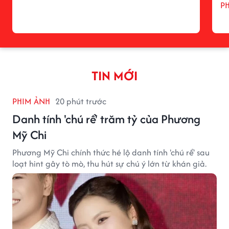
P
TIN MỚI
PHIM ẢNH
20 phút trước
Danh tính 'chú rể' trăm tỷ của Phương
Mỹ Chi
Phương Mỹ Chi chính thức hé lộ danh tính 'chú rể' sau
loạt hint gây tò mò, thu hút sự chú ý lớn từ khán giả.