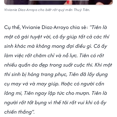
Vivianie Diaz-Arroyo cho biết rất quý mến Thuỳ Tiên.
Cụ thể, Vivianie Diaz-Arroyo chia sẻ:
"Tiên là
một cô gái tuyệt vời, cô ấy giúp tất cả các thí
sinh khác mà không mong đợi điều gì. Cô ấy
làm việc rất chăm chỉ và nỗ lực. Tiên có rất
nhiều quần áo đẹp trong suốt cuộc thi. Khi một
thí sinh bị hỏng trang phục, Tiên đã lấy dụng
cụ may vá và may giúp. Hoặc có người cần
lông mi, Tiên ngay lập tức cho mượn. Tiên là
người rất tốt bụng vì thế tôi rất vui khi cô ấy
chiến thắng”.