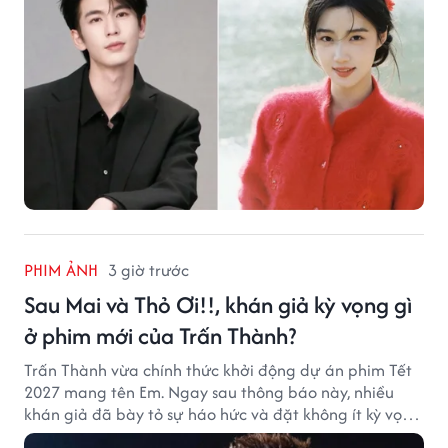
PHIM ẢNH
3 giờ trước
Sau Mai và Thỏ Ơi!!, khán giả kỳ vọng gì
ở phim mới của Trấn Thành?
Trấn Thành vừa chính thức khởi động dự án phim Tết
2027 mang tên Em. Ngay sau thông báo này, nhiều
khán giả đã bày tỏ sự háo hức và đặt không ít kỳ vọng
vào bộ phim mới của Trấn Thành.