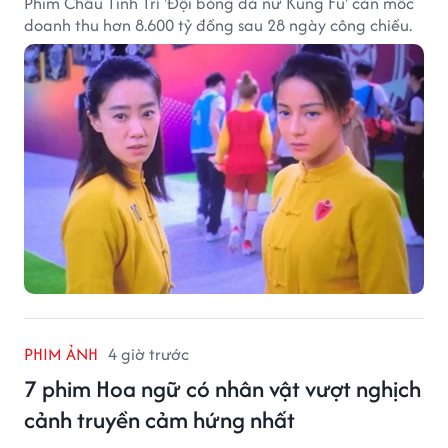
Phim Châu Tinh Trì 'Đội bóng đá nữ Kung Fu' cán mốc
doanh thu hơn 8.600 tỷ đồng sau 28 ngày công chiếu.
PHIM ẢNH
4 giờ trước
7 phim Hoa ngữ có nhân vật vượt nghịch
cảnh truyền cảm hứng nhất