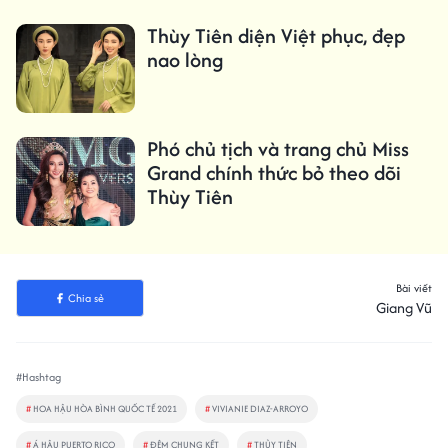
Thùy Tiên diện Việt phục, đẹp
nao lòng
Phó chủ tịch và trang chủ Miss
Grand chính thức bỏ theo dõi
Thùy Tiên
Bài viết
Chia sẻ
Giang Vũ
#Hashtag
#
HOA HẬU HÒA BÌNH QUỐC TẾ 2021
#
VIVIANIE DIAZ-ARROYO
#
Á HẬU PUERTO RICO
#
ĐÊM CHUNG KẾT
#
THỦY TIÊN