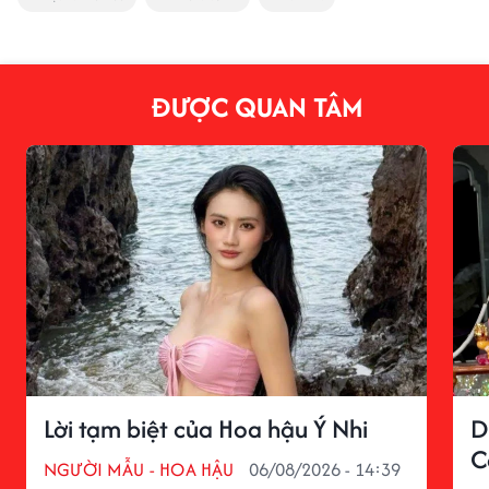
ĐƯỢC QUAN TÂM
Lời tạm biệt của Hoa hậu Ý Nhi
D
C
NGƯỜI MẪU - HOA HẬU
06/08/2026 - 14:39