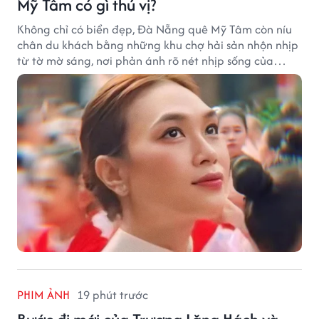
Mỹ Tâm có gì thú vị?
Không chỉ có biển đẹp, Đà Nẵng quê Mỹ Tâm còn níu
chân du khách bằng những khu chợ hải sản nhộn nhịp
từ tờ mờ sáng, nơi phản ánh rõ nét nhịp sống của
thành phố biển.
PHIM ẢNH
19 phút trước