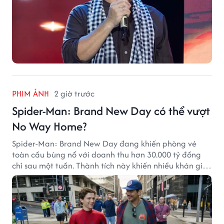
PHIM ẢNH
2 giờ trước
Spider-Man: Brand New Day có thể vượt
No Way Home?
Spider-Man: Brand New Day đang khiến phòng vé
toàn cầu bùng nổ với doanh thu hơn 30.000 tỷ đồng
chỉ sau một tuần. Thành tích này khiến nhiều khán giả
đặt câu hỏi liệu bộ phim mới của Tom Holland có thể
phá kỷ lục mà No Way Home từng thiết lập hay không.