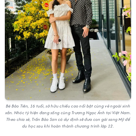
Bé Bảo Tiên, 16 tuổi, sở hữu chiều cao nổi bật cùng vẻ ngoài xinh
xắn. Nhóc tỳ hiện đang sống cùng Trương Ngọc Ánh tại Việt Nam.
Theo chia sẻ, Trần Bảo Sơn có dự định sẽ đưa con gái sang Mỹ để
du học sau khi hoàn thành chương trình lớp 12.