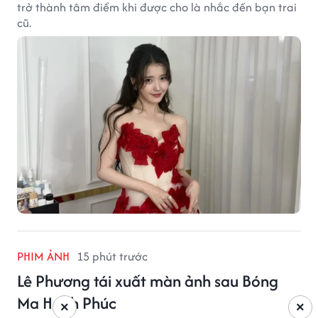
trở thành tâm điểm khi được cho là nhắc đến bạn trai
cũ.
PHIM ẢNH
15 phút trước
Lê Phương tái xuất màn ảnh sau Bóng
Ma Hạnh Phúc
×
×