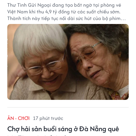
Thư Tình Gửi Ngoại đang tạo bất ngờ tại phòng vé
Việt Nam khi thu 4,9 tỷ đồng từ các suất chiếu sớm.
Thành tích này tiếp tục nối dài sức hút của bộ phim
từng gây sốt với doanh thu hơn 7.300 tỷ đồng ở nước
ngoài.
ĂN - CHƠI
17 phút trước
Chợ hải sản buổi sáng ở Đà Nẵng quê