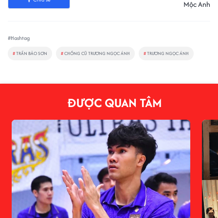
Mộc Anh
#Hashtag
#
TRẦN BẢO SƠN
#
CHỒNG CŨ TRƯƠNG NGỌC ÁNH
#
TRƯƠNG NGỌC ÁNH
ĐƯỢC QUAN TÂM