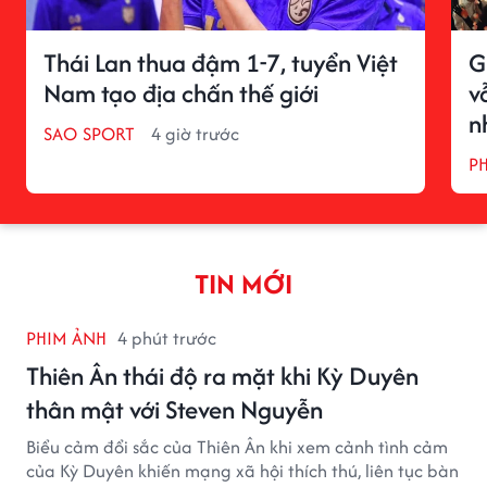
Thái Lan thua đậm 1-7, tuyển Việt
G
Nam tạo địa chấn thế giới
v
n
SAO SPORT
4 giờ trước
P
TIN MỚI
PHIM ẢNH
4 phút trước
Thiên Ân thái độ ra mặt khi Kỳ Duyên
thân mật với Steven Nguyễn
Biểu cảm đổi sắc của Thiên Ân khi xem cảnh tình cảm
của Kỳ Duyên khiến mạng xã hội thích thú, liên tục bàn