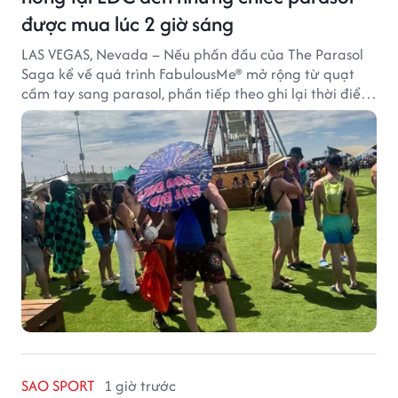
được mua lúc 2 giờ sáng
LAS VEGAS, Nevada – Nếu phần đầu của The Parasol
Saga kể về quá trình FabulousMe® mở rộng từ quạt
cầm tay sang parasol, phần tiếp theo ghi lại thời điểm
sản phẩm được thị trường đón nhận và dần vượt khỏi
công năng che nắng thông thường.
SAO SPORT
1 giờ trước