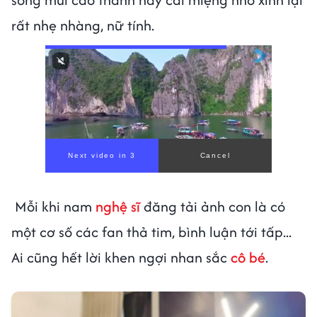
rất nhẹ nhàng, nữ tính.
00:00
/
00:59
Mỗi khi nam
nghệ sĩ
đăng tải ảnh con là có
một cơ số các fan thả tim, bình luận tới tấp...
Ai cũng hết lời khen ngợi nhan sắc
cô bé
.