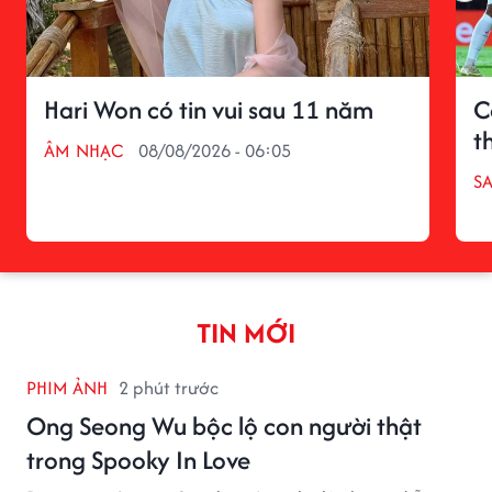
Hari Won có tin vui sau 11 năm
C
t
ÂM NHẠC
08/08/2026 - 06:05
S
TIN MỚI
PHIM ẢNH
2 phút trước
Ong Seong Wu bộc lộ con người thật
trong Spooky In Love