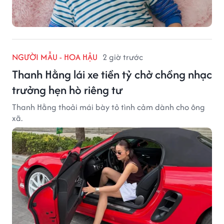
NGƯỜI MẪU - HOA HẬU
2 giờ trước
Thanh Hằng lái xe tiền tỷ chở chồng nhạc
trưởng hẹn hò riêng tư
Thanh Hằng thoải mái bày tỏ tình cảm dành cho ông
xã.