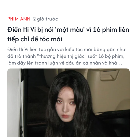
PHIM ẢNH
2 giờ trước
Điền Hi Vi bị nói 'một màu' vì 16 phim liên
tiếp chỉ để tóc mái
Điền Hi Vi liên tục gắn với kiểu tóc mái bằng gần như
đã trở thành "thương hiệu thị giác" suốt 16 bộ phim,
làm dấy lên tranh luận về dấu ấn cá nhân và khả
năng biến hóa trên màn ảnh.