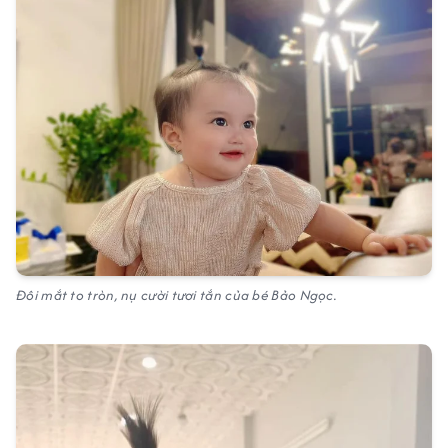
Đôi mắt to tròn, nụ cười tươi tắn của bé Bảo Ngọc.