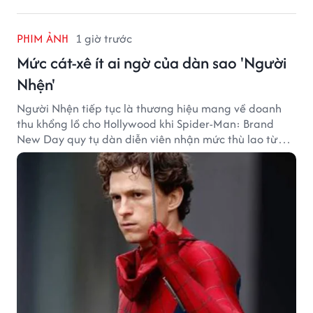
PHIM ẢNH
1 giờ trước
Mức cát-xê ít ai ngờ của dàn sao 'Người
Nhện'
Người Nhện tiếp tục là thương hiệu mang về doanh
thu khổng lồ cho Hollywood khi Spider-Man: Brand
New Day quy tụ dàn diễn viên nhận mức thù lao từ
hàng chục đến hàng trăm tỷ đồng. Thành công phòng
vé của bộ phim cũng giúp nhiều ngôi sao sở hữu khoản
thu nhập đáng mơ ước.