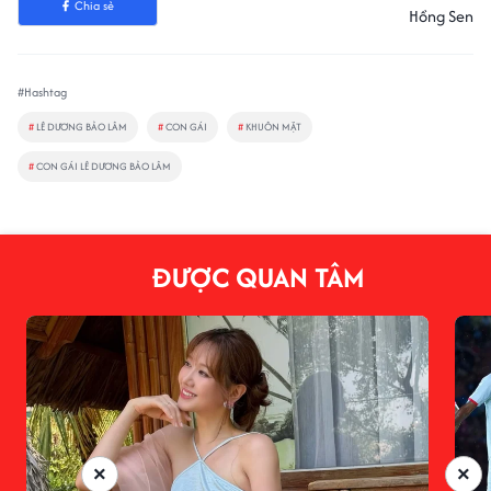
Chia sẻ
Hồng Sen
#Hashtag
#
LÊ DƯƠNG BẢO LÂM
#
CON GÁI
#
KHUÔN MẶT
#
CON GÁI LÊ DƯƠNG BẢO LÂM
ĐƯỢC QUAN TÂM
×
×