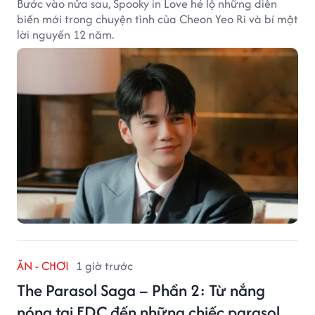
Bước vào nửa sau, Spooky in Love hé lộ những diễn
biến mới trong chuyện tình của Cheon Yeo Ri và bí mật
lời nguyền 12 năm.
ĂN - CHƠI
1 giờ trước
The Parasol Saga – Phần 2: Từ nắng
nóng tại EDC đến những chiếc parasol