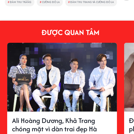
#
ĐÀM THU TRANG
#
CƯỜNG ĐÔ LA
#
ĐÀM THU TRANG VÀ CƯỜNG ĐÔ LA
ĐƯỢC QUAN TÂM
Ali Hoàng Dương, Khả Trang
Đ
chóng mặt vì dàn trai đẹp Hà
p