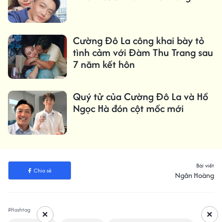
Cường Đô La công khai bày tỏ
tình cảm với Đàm Thu Trang sau
7 năm kết hôn
Quý tử của Cường Đô La và Hồ
Ngọc Hà đón cột mốc mới
Bài viết
Chia sẻ
Ngân Hoàng
#Hashtag
×
×