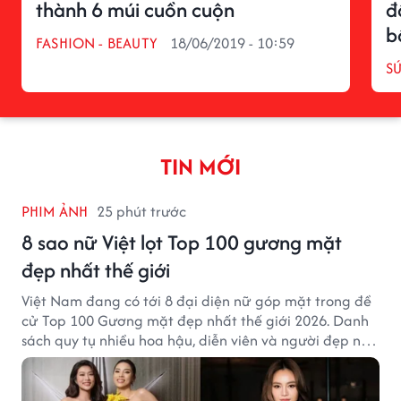
thành 6 múi cuồn cuộn
đ
b
FASHION - BEAUTY
18/06/2019 - 10:59
S
TIN MỚI
PHIM ẢNH
25 phút trước
8 sao nữ Việt lọt Top 100 gương mặt
đẹp nhất thế giới
Việt Nam đang có tới 8 đại diện nữ góp mặt trong đề
cử Top 100 Gương mặt đẹp nhất thế giới 2026. Danh
sách quy tụ nhiều hoa hậu, diễn viên và người đẹp nổi
tiếng của showbiz Việt.