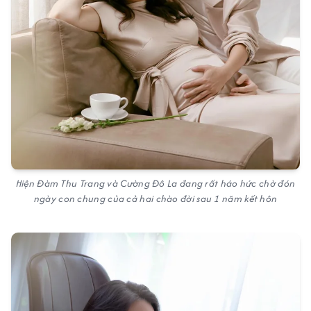
Hiện Đàm Thu Trang và Cường Đô La đang rất háo hức chờ đón
ngày con chung của cả hai chào đời sau 1 năm kết hôn