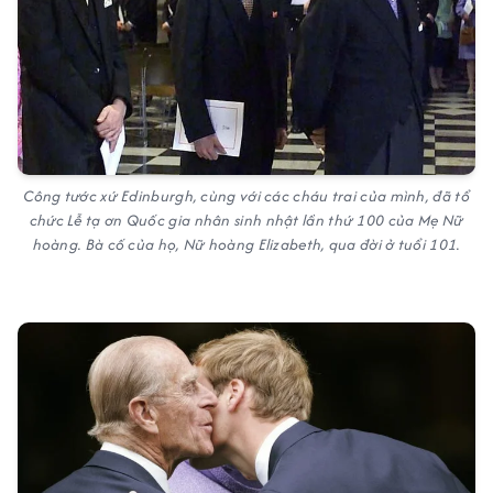
Công tước xứ Edinburgh, cùng với các cháu trai của mình, đã tổ
chức Lễ tạ ơn Quốc gia nhân sinh nhật lần thứ 100 của Mẹ Nữ
hoàng. Bà cố của họ, Nữ hoàng Elizabeth, qua đời ở tuổi 101.