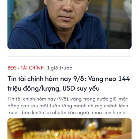
BĐS - TÀI CHÍNH
1 giờ trước
Tin tài chính hôm nay 9/8: Vàng neo 144
triệu đồng/lượng, USD suy yếu
Tin tài chính hôm nay (9/8), vàng trong nước giữ mặt
bằng cao sau một tuần tăng mạnh nhưng chênh lệch
mua - bán khiến lợi nhuận của người mua còn hạn chế,
trong khi USD chịu sức ép sau dữ liệu việc làm Mỹ gây
thất vọng.