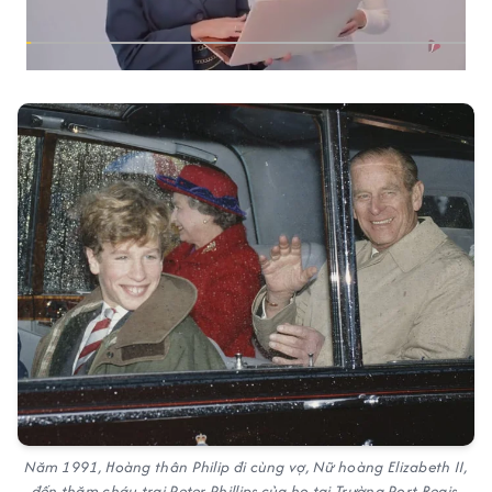
Năm 1991, Hoàng thân Philip đi cùng vợ, Nữ hoàng Elizabeth II,
đến thăm cháu trai Peter Phillips của họ tại Trường Port Regis.