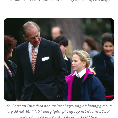
Khi Peter và Zara theo học tại Port Regis, ông bà hoàng gia của
họ đã mở Sảnh Nữ hoàng (gồm phòng tập thể dục và bể bơi
nước nóng) để họ có điều kiện học tập tốt hơn.