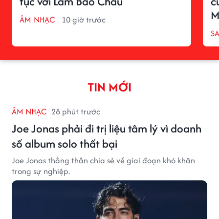
tục với Lâm Bảo Châu
c
M
ÂM NHẠC
10 giờ trước
S
TIN MỚI
ÂM NHẠC
28 phút trước
Joe Jonas phải đi trị liệu tâm lý vì doanh
số album solo thất bại
Joe Jonas thẳng thắn chia sẻ về giai đoạn khó khăn
trong sự nghiệp.