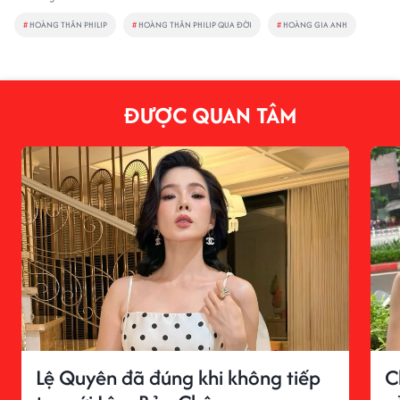
#
HOÀNG THÂN PHILIP
#
HOÀNG THÂN PHILIP QUA ĐỜI
#
HOÀNG GIA ANH
ĐƯỢC QUAN TÂM
Lệ Quyên đã đúng khi không tiếp
C