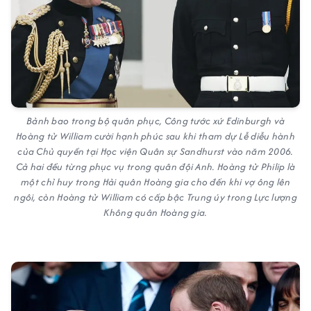
Bảnh bao trong bộ quân phục, Công tước xứ Edinburgh và
Hoàng tử William cười hạnh phúc sau khi tham dự Lễ diễu hành
của Chủ quyền tại Học viện Quân sự Sandhurst vào năm 2006.
Cả hai đều từng phục vụ trong quân đội Anh. Hoàng tử Philip là
một chỉ huy trong Hải quân Hoàng gia cho đến khi vợ ông lên
ngôi, còn Hoàng tử William có cấp bậc Trung úy trong Lực lượng
Không quân Hoàng gia.