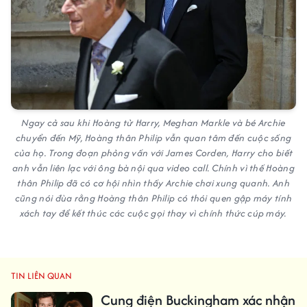
Ngay cả sau khi Hoàng tử Harry, Meghan Markle và bé Archie
chuyển đến Mỹ, Hoàng thân Philip vẫn quan tâm đến cuộc sống
của họ. Trong đoạn phỏng vấn với James Corden, Harry cho biết
anh vẫn liên lạc với ông bà nội qua video call. Chính vì thế Hoàng
thân Philip đã có cơ hội nhìn thấy Archie chơi xung quanh. Anh
cũng nói đùa rằng Hoàng thân Philip có thói quen gập máy tính
xách tay để kết thúc các cuộc gọi thay vì chính thức cúp máy.
TIN LIÊN QUAN
Cung điện Buckingham xác nhận