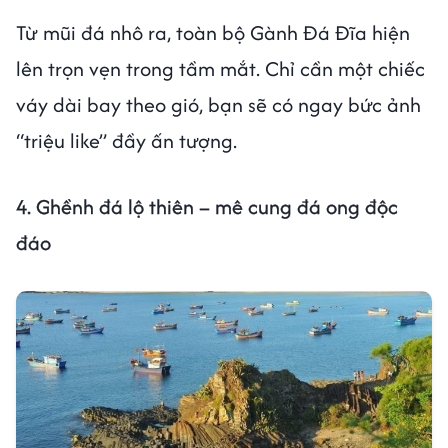
Từ mũi đá nhô ra, toàn bộ Gành Đá Đĩa hiện
lên trọn vẹn trong tầm mắt. Chỉ cần một chiếc
váy dài bay theo gió, bạn sẽ có ngay bức ảnh
“triệu like” đầy ấn tượng.
4. Ghềnh đá lộ thiên – mê cung đá ong độc
đáo