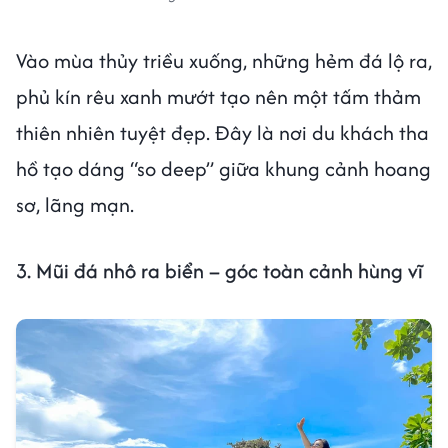
Vào mùa thủy triều xuống, những hẻm đá lộ ra,
phủ kín rêu xanh mướt tạo nên một tấm thảm
thiên nhiên tuyệt đẹp. Đây là nơi du khách tha
hồ tạo dáng “so deep” giữa khung cảnh hoang
sơ, lãng mạn.
3. Mũi đá nhô ra biển – góc toàn cảnh hùng vĩ