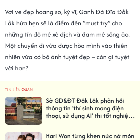
Với vẻ đẹp hoang sơ, kỳ vĩ, Gành Đá Đĩa Đắk
Lắk hứa hẹn sẽ là điểm đến “must try” cho
những tín đồ mê xê dịch và đam mê sống ảo.
Một chuyến đi vừa được hòa mình vào thiên
nhiên vừa có bộ ảnh tuyệt đẹp – còn gì tuyệt
vời hơn?
TIN LIÊN QUAN
Sở GD&ĐT Đắk Lắk phản hồi
thông tin 'thí sinh mang điện
thoại, sử dụng AI' thi tốt nghiệp
THPT
Hari Won từng khen nức nở món