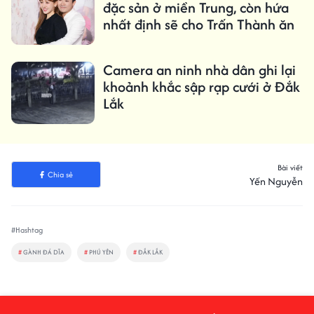
đặc sản ở miền Trung, còn hứa
nhất định sẽ cho Trấn Thành ăn
Camera an ninh nhà dân ghi lại
khoảnh khắc sập rạp cưới ở Đắk
Lắk
Bài viết
Chia sẻ
Yến Nguyễn
#Hashtag
#
GÀNH ĐÁ DĨA
#
PHÚ YÊN
#
ĐẮK LẮK