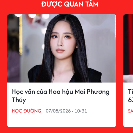
ĐƯỢC QUAN TÂM
Học vấn của Hoa hậu Mai Phương
T
Thúy
6
HỌC ĐƯỜNG
07/08/2026 - 10:31
S