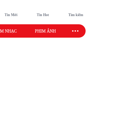
Tin Mới
Tin Hot
Tìm kiếm
M NHẠC
PHIM ẢNH
SAO SPORT