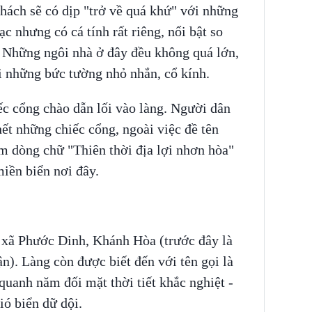
hách sẽ có dịp "trở về quá khứ" với những
c nhưng có cá tính rất riêng, nổi bật so
. Những ngôi nhà ở đây đều không quá lớn,
i những bức tường nhỏ nhắn, cổ kính.
ếc cổng chào dẫn lối vào làng. Người dân
ết những chiếc cổng, ngoài việc đề tên
m dòng chữ "Thiên thời địa lợi nhơn hòa"
iền biển nơi đây.
 xã Phước Dinh, Khánh Hòa (trước đây là
). Làng còn được biết đến với tên gọi là
 quanh năm đối mặt thời tiết khắc nghiệt -
ió biển dữ dội.