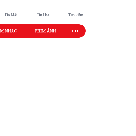
Tin Mới
Tin Hot
Tìm kiếm
M NHẠC
PHIM ẢNH
SAO SPORT