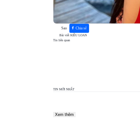
Sao
Chia sẻ
Bài viết
KIỀU LOAN
Tin liên quan
TOP
VIEW
24H
TIN MỚI NHẤT
Xem thêm