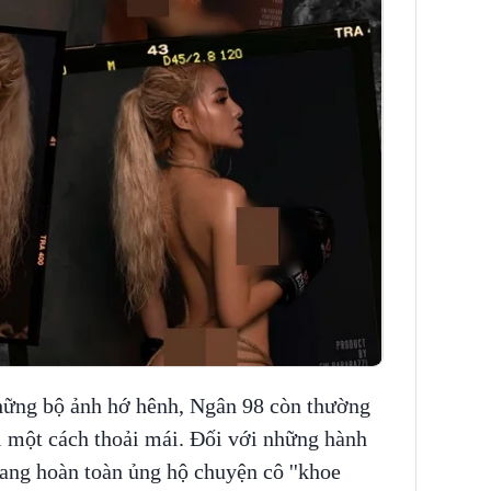
những bộ ảnh hớ hênh, Ngân 98 còn thường
ị một cách thoải mái. Đối với những hành
ng hoàn toàn ủng hộ chuyện cô ''khoe