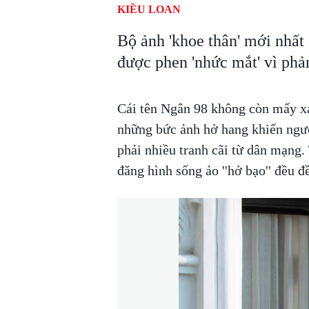
KIỀU LOAN
Bộ ảnh 'khoe thân' mới nhất 
được phen 'nhức mắt' vì phả
Cái tên Ngân 98 không còn mấy xa
những bức ảnh hở hang khiến ngườ
phải nhiều tranh cãi từ dân mạng
đăng hình sống ảo ''hở bạo'' đều đ