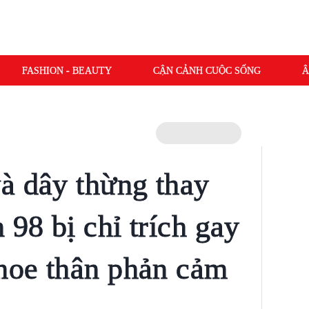
FASHION - BEAUTY
CẬN CẢNH CUỘC SỐNG
Â
à dây thừng thay
 98 bị chỉ trích gay
khoe thân phản cảm