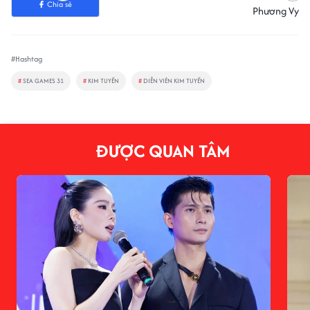
Chia sẻ
Phương Vy
#Hashtag
#
SEA GAMES 31
#
KIM TUYẾN
#
DIỄN VIÊN KIM TUYẾN
ĐƯỢC QUAN TÂM