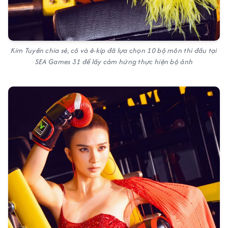
Kim Tuyến chia sẻ, cô và ê-kíp đã lựa chọn 10 bộ môn thi đấu tại
SEA Games 31 để lấy cảm hứng thực hiện bộ ảnh