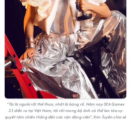
“Tôi là người rất thể thao, nhất là bóng rổ. Năm nay SEA Games
31 diễn ra tại Việt Nam, tôi rất mong bộ ảnh có thể lan tỏa sự
quyết tâm chiến thắng đến các vận động viên”, Kim Tuyến chia sẻ