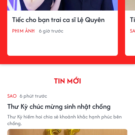
Tiếc cho bạn trai ca sĩ Lệ Quyên
T
PHIM ẢNH
6 giờ trước
S
TIN MỚI
SAO
6 phút trước
Thư Kỳ chúc mừng sinh nhật chồng
Thư Kỳ hiếm hoi chia sẻ khoảnh khắc hạnh phúc bên
chồng.