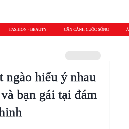
FASHION - BEAUTY
CẬN CẢNH CUỘC SỐNG
Â
 ngào hiểu ý nhau
và bạn gái tại đám
hinh