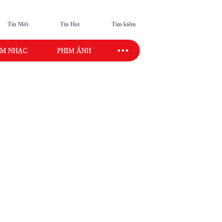
Tin Mới
Tin Hot
Tìm kiếm
M NHẠC
PHIM ẢNH
SAO SPORT