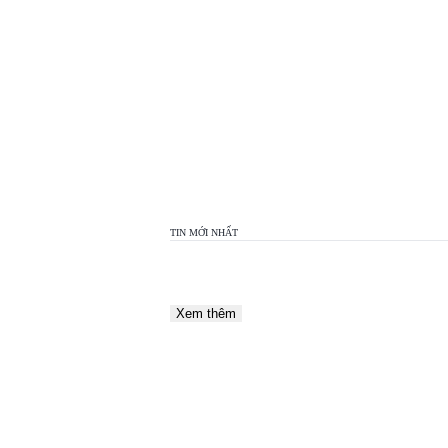
TOP
VIEW
24H
TIN MỚI NHẤT
Xem thêm