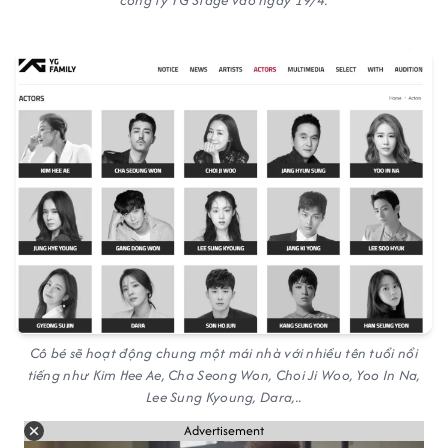
công ty YG Stage vào ngày 19/4.
Cô bé sẽ hoạt động chung một mái nhà với nhiều tên tuổi nổi
tiếng như Kim Hee Ae, Cha Seong Won, Choi Ji Woo, Yoo In Na,
Lee Sung Kyoung, Dara,..
Advertisement