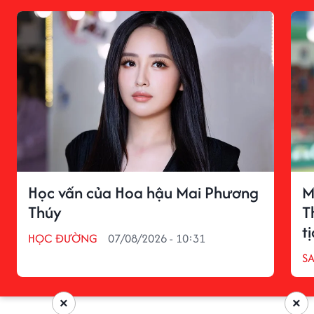
Học vấn của Hoa hậu Mai Phương
M
Thúy
T
t
HỌC ĐƯỜNG
07/08/2026 - 10:31
S
×
×