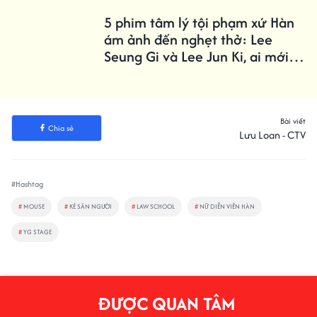
5 phim tâm lý tội phạm xứ Hàn
ám ảnh đến nghẹt thở: Lee
Seung Gi và Lee Jun Ki, ai mới là
trùm cuối?
Bài viết
Chia sẻ
Lưu Loan - CTV
#Hashtag
#
MOUSE
#
KẺ SĂN NGƯỜI
#
LAW SCHOOL
#
NỮ DIỄN VIÊN HÀN
#
YG STAGE
ĐƯỢC QUAN TÂM