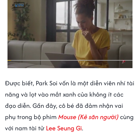
Được biết, Park Soi vốn là một diễn viên nhí tài
năng và lọt vào mắt xanh của không ít các
đạo diễn. Gần đây, cô bé đã đảm nhận vai
phụ trong bộ phim
Mouse (Kẻ săn người)
cùng
với nam tài tử
Lee Seung Gi
.