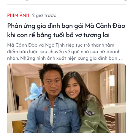
PHIM ẢNH
2 giờ trước
Phản ứng gia đình bạn gái Mã Cảnh Đào
khi con rể bằng tuổi bố vợ tương lai
Mã Cảnh Đào và Ngô Tịnh tiếp tục trở thành tâm
điểm bàn luận sau chuyến về quê nhà của nữ doanh
nhân. Những hình ảnh xuất hiện cùng gia đình bạn gái
Mã Cảnh Đào đang thu hút sự quan tâm trên mạng
xã hội.