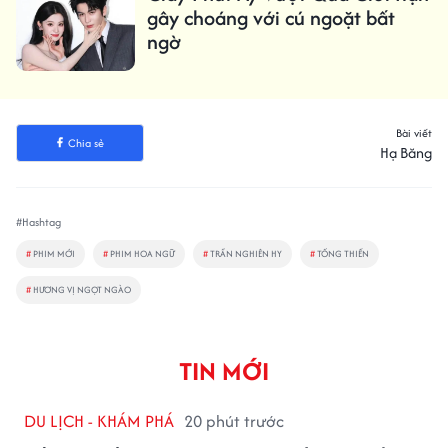
gây choáng với cú ngoặt bất
ngờ
Bài viết
Chia sẻ
Hạ Băng
#Hashtag
#
PHIM MỚI
#
PHIM HOA NGỮ
#
TRẦN NGHIÊN HY
#
TỐNG THIẾN
#
HƯƠNG VỊ NGỌT NGÀO
TIN MỚI
DU LỊCH - KHÁM PHÁ
20 phút trước