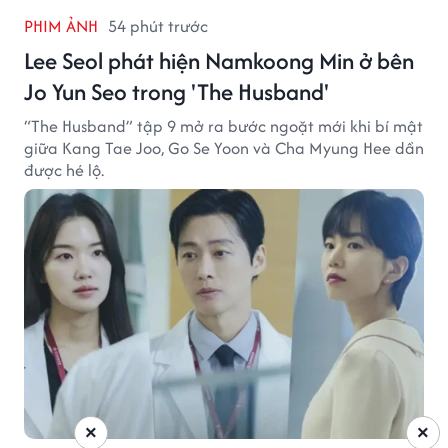
PHIM ẢNH
54 phút trước
Lee Seol phát hiện Namkoong Min ở bên
Jo Yun Seo trong 'The Husband'
“The Husband” tập 9 mở ra bước ngoặt mới khi bí mật
giữa Kang Tae Joo, Go Se Yoon và Cha Myung Hee dần
được hé lộ.
×
×