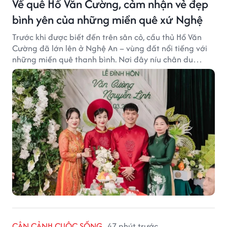
Về quê Hồ Văn Cường, cảm nhận vẻ đẹp
bình yên của những miền quê xứ Nghệ
Trước khi được biết đến trên sân cỏ, cầu thủ Hồ Văn
Cường đã lớn lên ở Nghệ An – vùng đất nổi tiếng với
những miền quê thanh bình. Nơi đây níu chân du
khách bằng cánh đồng xanh, làng quê yên ả và nhịp
sống chậm đầy bình yên.
CẬN CẢNH CUỘC SỐNG
47 phút trước