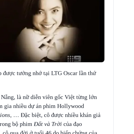
p được tưởng nhớ tại LTG Oscar lần thứ
Nẵng, là nữ diễn viên gốc Việt từng lớn
ham gia nhiều dự án phim Hollywood
ions,
… Đặc biệt, cô được nhiều khán giả
 trong bộ phim
Đất và Trời
của đạo
 cô qua đời ở tuổi 46 do biến chứng của