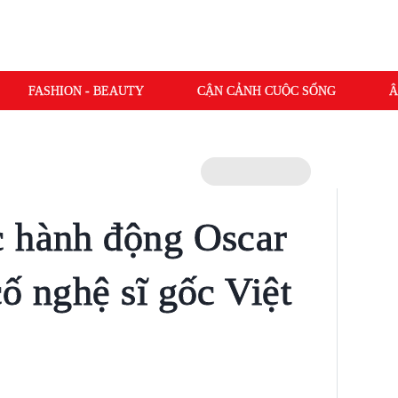
FASHION - BEAUTY
CẬN CẢNH CUỘC SỐNG
Â
c hành động Oscar
ố nghệ sĩ gốc Việt