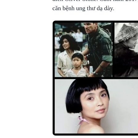
căn bệnh ung thư dạ dày.