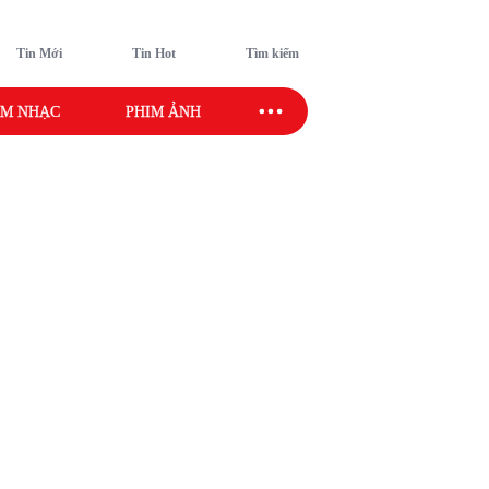
Tin Mới
Tin Hot
Tìm kiếm
M NHẠC
PHIM ẢNH
SAO SPORT