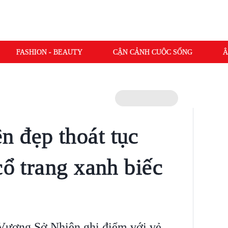
FASHION - BEAUTY
CẬN CẢNH CUỘC SỐNG
Â
 đẹp thoát tục
cổ trang xanh biếc
 Vương Sở Nhiên ghi điểm với vẻ