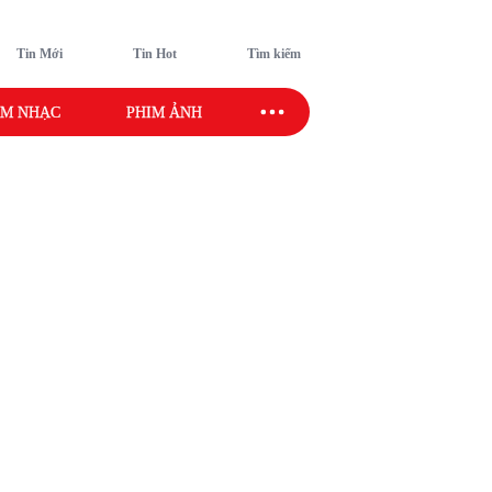
Tin Mới
Tin Hot
Tìm kiếm
M NHẠC
PHIM ẢNH
SAO SPORT