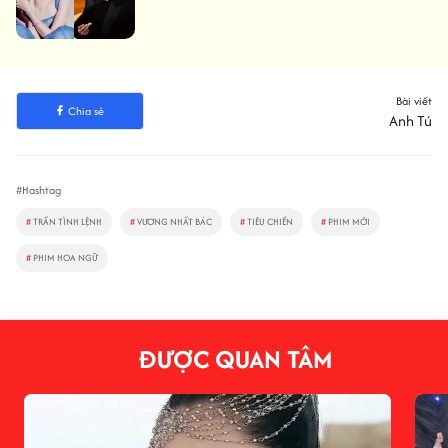
Bài viết
Chia sẻ
Anh Tú
#Hashtag
#
TRẦN TÌNH LỆNH
#
VƯƠNG NHẤT BÁC
#
TIÊU CHIẾN
#
PHIM MỚI
#
PHIM HOA NGỮ
ĐƯỢC QUAN TÂM