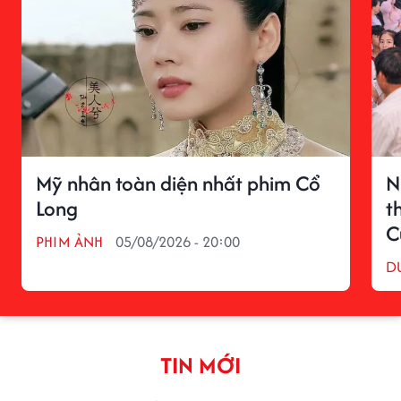
Mỹ nhân toàn diện nhất phim Cổ
N
Long
t
C
PHIM ẢNH
05/08/2026 - 20:00
D
TIN MỚI