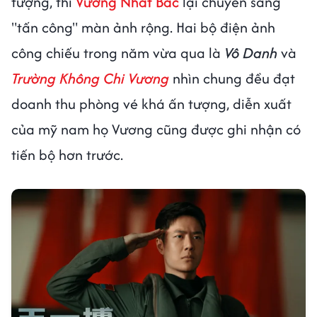
tượng, thì
Vương Nhất Bác
lại chuyển sang
"tấn công" màn ảnh rộng. Hai bộ điện ảnh
công chiếu trong năm vừa qua là
Vô Danh
và
Trường Không Chi Vương
nhìn chung đều đạt
doanh thu phòng vé khá ấn tượng, diễn xuất
của mỹ nam họ Vương cũng được ghi nhận có
tiến bộ hơn trước.