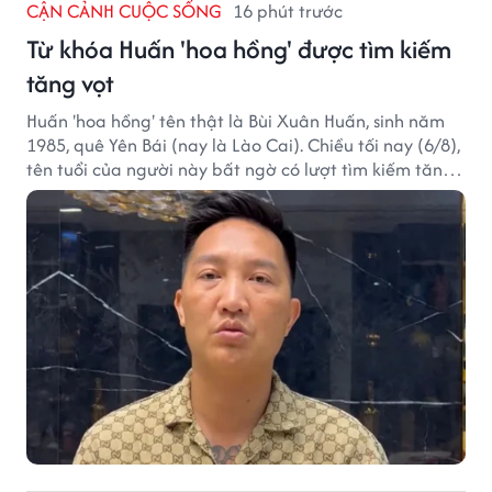
CẬN CẢNH CUỘC SỐNG
16 phút trước
Từ khóa Huấn 'hoa hồng' được tìm kiếm
tăng vọt
Huấn 'hoa hồng' tên thật là Bùi Xuân Huấn, sinh năm
1985, quê Yên Bái (nay là Lào Cai). Chiều tối nay (6/8),
tên tuổi của người này bất ngờ có lượt tìm kiếm tăng
vọt.