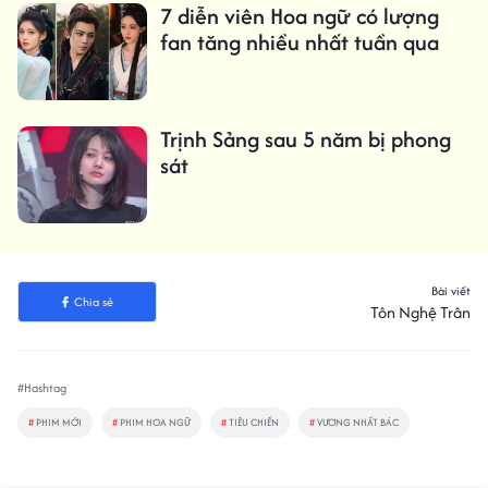
7 diễn viên Hoa ngữ có lượng
fan tăng nhiều nhất tuần qua
Trịnh Sảng sau 5 năm bị phong
sát
Bài viết
Chia sẻ
Tôn Nghệ Trân
#Hashtag
#
PHIM MỚI
#
PHIM HOA NGỮ
#
TIÊU CHIẾN
#
VƯƠNG NHẤT BÁC