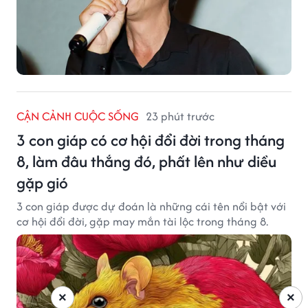
CẬN CẢNH CUỘC SỐNG
23 phút trước
3 con giáp có cơ hội đổi đời trong tháng
8, làm đâu thắng đó, phất lên như diều
gặp gió
3 con giáp được dự đoán là những cái tên nổi bật với
cơ hội đổi đời, gặp may mắn tài lộc trong tháng 8.
×
×