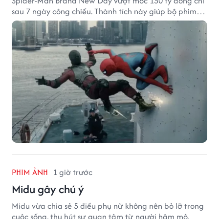
Spider-Man Brand New Day vượt mốc 150 tỷ đồng chỉ
sau 7 ngày công chiếu. Thành tích này giúp bộ phim
của Tom Holland tạo khoảng cách đáng kể với The
Odyssey trên đường đua doanh thu.
PHIM ẢNH
1 giờ trước
Midu gây chú ý
Midu vừa chia sẻ 5 điều phụ nữ không nên bỏ lỡ trong
cuộc sống, thu hút sự quan tâm từ người hâm mộ.