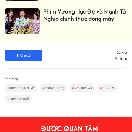
Phim Vương Hạc Đệ và Mạnh Tử
Nghĩa chính thức đóng máy
Bài viết
Chia sẻ
Anh Tú
#Hashtag
#
THƯƠNG LAN QUYẾT
#
VƯƠNG HẠC ĐỆ
#
NGU THƯ HÂN
#
PHIM MỚI
#
PHIM HOA NGỮ
ĐƯỢC QUAN TÂM