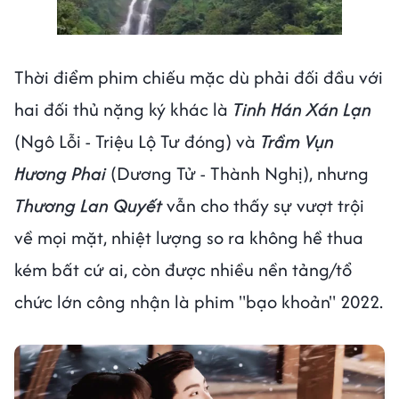
Thời điểm phim chiếu mặc dù phải đối đầu với
hai đối thủ nặng ký khác là
Tinh Hán Xán Lạn
(Ngô Lỗi - Triệu Lộ Tư đóng) và
Trầm Vụn
Hương Phai
(Dương Tử - Thành Nghị), nhưng
Thương Lan Quyết
vẫn cho thấy sự vượt trội
về mọi mặt, nhiệt lượng so ra không hề thua
kém bất cứ ai, còn được nhiều nền tảng/tổ
chức lớn công nhận là phim "bạo khoản" 2022.