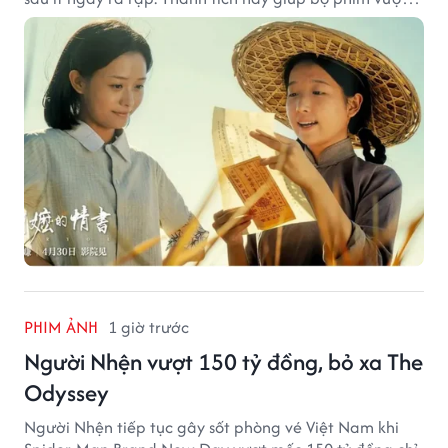
kỳ vọng ban đầu và duy trì sức hút giữa cuộc cạnh
tranh của nhiều tác phẩm lớn.
PHIM ẢNH
1 giờ trước
Người Nhện vượt 150 tỷ đồng, bỏ xa The
Odyssey
Người Nhện tiếp tục gây sốt phòng vé Việt Nam khi