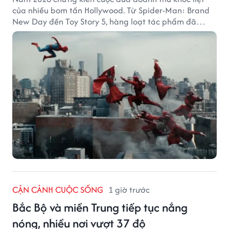
của nhiều bom tấn Hollywood. Từ Spider-Man: Brand
New Day đến Toy Story 5, hàng loạt tác phẩm đã
mang về hàng chục nghìn tỷ đồng và tạo nên những
cột mốc đáng nhớ tại phòng vé toàn cầu.
CẬN CẢNH CUỘC SỐNG
1 giờ trước
Bắc Bộ và miền Trung tiếp tục nắng
nóng, nhiều nơi vượt 37 độ