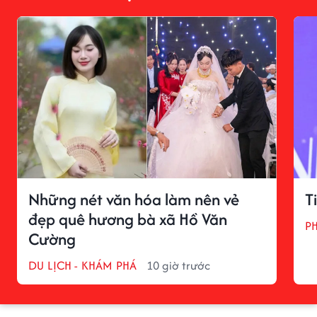
Những nét văn hóa làm nên vẻ
T
đẹp quê hương bà xã Hồ Văn
P
Cường
DU LỊCH - KHÁM PHÁ
10 giờ trước