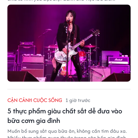
CẬN CẢNH CUỘC SỐNG
1 giờ trước
5 thực phẩm giàu chất sắt dễ đưa vào
bữa cơm gia đình
Muốn bổ sung sắt qua bữa ăn, không cần tìm đâu xa.
Nhiều thực phẩm quen thuộc trong căn bếp gia đình