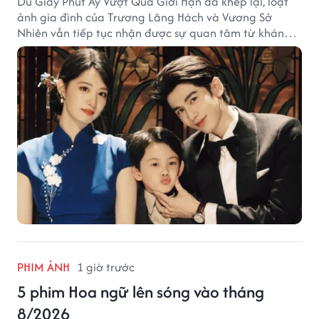
Dù Giây Phút Ấy Vượt Quá Giới Hạn đã khép lại, loạt
ảnh gia đình của Trương Lăng Hách và Vương Sở
Nhiên vẫn tiếp tục nhận được sự quan tâm từ khán
giả.
PHIM ẢNH
1 giờ trước
5 phim Hoa ngữ lên sóng vào tháng
8/2026