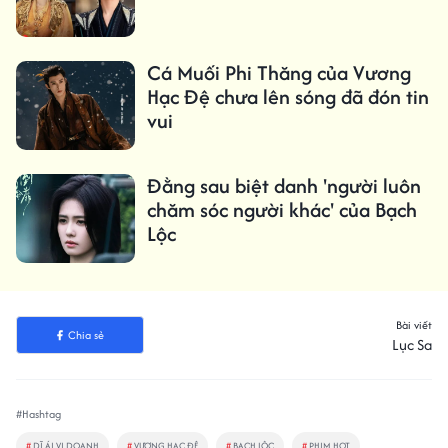
Cá Muối Phi Thăng của Vương
Hạc Đệ chưa lên sóng đã đón tin
vui
Đằng sau biệt danh 'người luôn
chăm sóc người khác' của Bạch
Lộc
Bài viết
Chia sẻ
Lục Sa
#Hashtag
#
DĨ ÁI VI DOANH
#
VƯƠNG HẠC ĐỆ
#
BẠCH LỘC
#
PHIM HOT