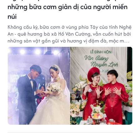
những bữa cơm giản dị của người miền
núi
Không cầu kỳ, bữa cơm ở vùng phía Tây của tỉnh Nghệ
An - quê hương bà xã Hồ Văn Cường, vẫn cuốn hút bởi
những sản vật gần gũi và hương vị đậm đà, mộc mạc
của núi rừng.