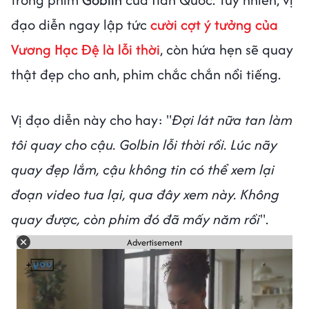
đạo diễn ngay lập tức
cười cợt ý tưởng của
Vương Hạc Đệ là lỗi thời
, còn hứa hẹn sẽ quay
thật đẹp cho anh, phim chắc chắn nổi tiếng.
Vị đạo diễn này cho hay: "
Đợi lát nữa tan làm
tôi quay cho cậu. Golbin lỗi thời rồi. Lúc nãy
quay đẹp lắm, cậu không tin có thể xem lại
đoạn video tua lại, qua đây xem này. Không
quay được, còn phim đó đã mấy năm rồi
".
Advertisement