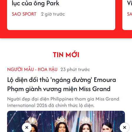
lục của ông Park
V
SAO SPORT
2 giờ trước
S
TIN MỚI
NGƯỜI MẪU - HOA HẬU
23 phút trước
Lộ diện đối thủ 'ngáng đường' Emoura
Phạm giành vương miện Miss Grand
Người đẹp đại diện Philippines tham gia Miss Grand
International 2026 đã chính thức lộ diện.
×
×