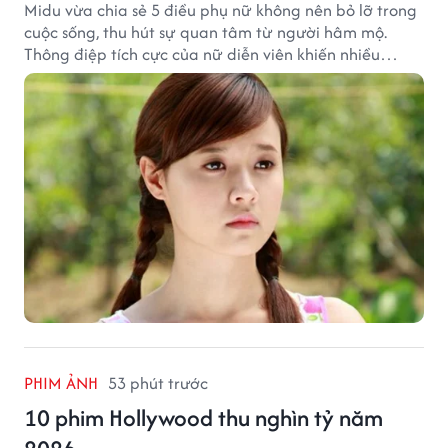
Midu vừa chia sẻ 5 điều phụ nữ không nên bỏ lỡ trong
cuộc sống, thu hút sự quan tâm từ người hâm mộ.
Thông điệp tích cực của nữ diễn viên khiến nhiều
người đồng cảm khi nhìn lại hành trình sự nghiệp và
hạnh phúc hiện tại của cô.
PHIM ẢNH
53 phút trước
10 phim Hollywood thu nghìn tỷ năm