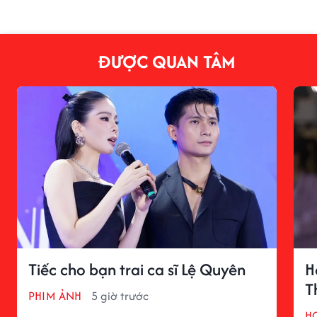
ĐƯỢC QUAN TÂM
Tiếc cho bạn trai ca sĩ Lệ Quyên
H
T
PHIM ẢNH
5 giờ trước
H