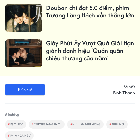
Douban chỉ đạt 5.0 điểm, phim
Trương Lăng Hách vẫn thắng lớn
Giây Phút Ấy Vượt Quá Giới Hạn
giành danh hiệu 'Quán quân
chiêu thương của năm'
Bài viết
Chia sẻ
Bình Thanh
#Hashtag
#
BẠCH LỘC
#
TRƯƠNG LĂNG HÁCH
#
NINH AN NHƯ MỘNG
#
PHIM MỚI
#
PHIM HOA NGỮ