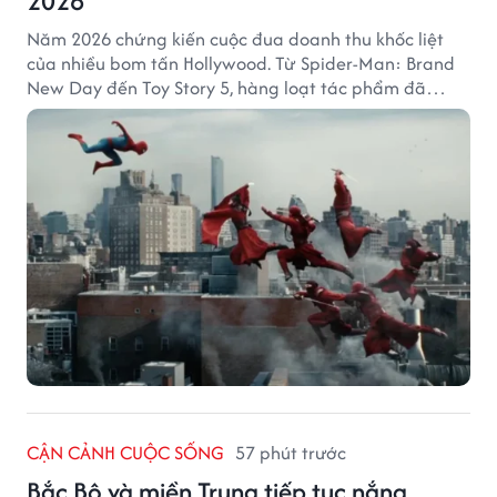
2026
Năm 2026 chứng kiến cuộc đua doanh thu khốc liệt
của nhiều bom tấn Hollywood. Từ Spider-Man: Brand
New Day đến Toy Story 5, hàng loạt tác phẩm đã
mang về hàng chục nghìn tỷ đồng và tạo nên những
cột mốc đáng nhớ tại phòng vé toàn cầu.
CẬN CẢNH CUỘC SỐNG
57 phút trước
Bắc Bộ và miền Trung tiếp tục nắng