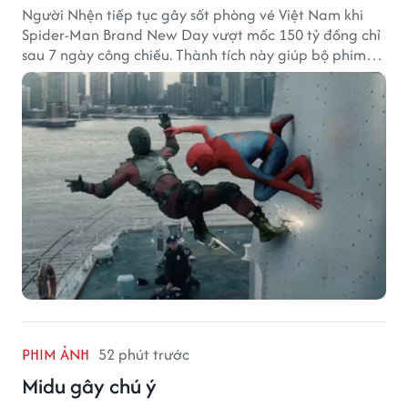
Người Nhện tiếp tục gây sốt phòng vé Việt Nam khi
Spider-Man Brand New Day vượt mốc 150 tỷ đồng chỉ
sau 7 ngày công chiếu. Thành tích này giúp bộ phim
của Tom Holland tạo khoảng cách đáng kể với The
Odyssey trên đường đua doanh thu.
PHIM ẢNH
52 phút trước
Midu gây chú ý