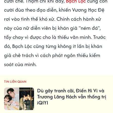
cười chê. Thậm chí khi đấy,
Bạch Lộc
cũng còn
cười đùa theo đạo diễn, khiến Vương Hạc Đệ
rơi vào tình thế khó xử. Chính cách hành xử
này của nữ diễn viên bị khán giả "ném đá",
tẩy chay vì được cho là thiếu văn minh. Trước
đó, Bạch Lộc cũng từng không ít lần bị khán
giả chê trách vì cách phát ngôn thiếu kiểm
soát của mình.
TIN LIÊN QUAN
Dù gây tranh cãi, Điền Hi Vi và
Trương Lăng Hách vẫn thống trị
iQIYI