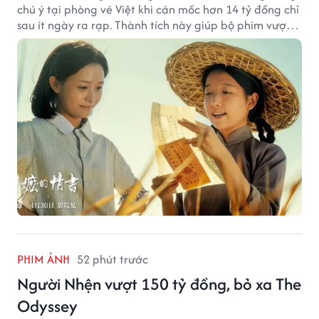
chú ý tại phòng vé Việt khi cán mốc hơn 14 tỷ đồng chỉ
sau ít ngày ra rạp. Thành tích này giúp bộ phim vượt
kỳ vọng ban đầu và duy trì sức hút giữa cuộc cạnh
tranh của nhiều tác phẩm lớn.
PHIM ẢNH
52 phút trước
Người Nhện vượt 150 tỷ đồng, bỏ xa The
Odyssey