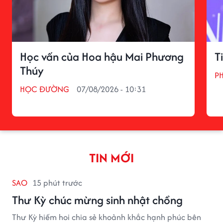
Học vấn của Hoa hậu Mai Phương
T
Thúy
P
HỌC ĐƯỜNG
07/08/2026 - 10:31
TIN MỚI
SAO
15 phút trước
Thư Kỳ chúc mừng sinh nhật chồng
Thư Kỳ hiếm hoi chia sẻ khoảnh khắc hạnh phúc bên