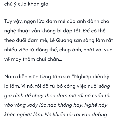
chú ý của khán giả.
Tuy vậy, ngọn lửa đam mê của anh dành cho
nghệ thuật vẫn không bị dập tắt. Để có thể
theo đuổi đam mê, Lê Quang sẵn sàng làm rất
nhiều việc từ đóng thế, chụp ảnh, nhặt vải vụn
về may thảm chùi chân...
Nam diễn viên từng tâm sự: "Nghiệp diễn kỳ
lạ lắm. Vì nó, tôi đã từ bỏ công việc nuôi số
ng
gia đình để chạy theo đam mê rồi nó cuốn tôi
vào vòng xoáy lúc nào không hay. Nghề này
khắc nghiệt lắm. Nó khiến tôi rơi vào đường