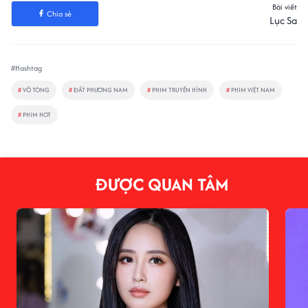
Bài viết
Chia sẻ
Lục Sa
#Hashtag
#
VÕ TÒNG
#
ĐẤT PHƯƠNG NAM
#
PHIM TRUYỀN HÌNH
#
PHIM VIỆT NAM
#
PHIM HOT
ĐƯỢC QUAN TÂM