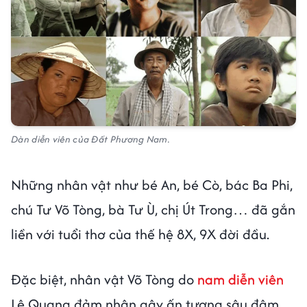
Dàn diễn viên của Đất Phương Nam.
Những nhân vật như bé An, bé Cò, bác Ba Phi,
chú Tư Võ Tòng, bà Tư Ù, chị Út Trong… đã gắn
liền với tuổi thơ của thế hệ 8X, 9X đời đầu.
Đặc biệt, nhân vật Võ Tòng do
nam diễn viên
Lê Quang đảm nhận gây ấn tượng sâu đậm