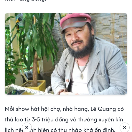
Mỗi show hát hội chợ, nhà hàng, Lê Quang có
thù lao từ 3-5 triệu đồng và thường xuyên kín
×
×
lịch nên anh hiện có thu nhập khá ổn định.