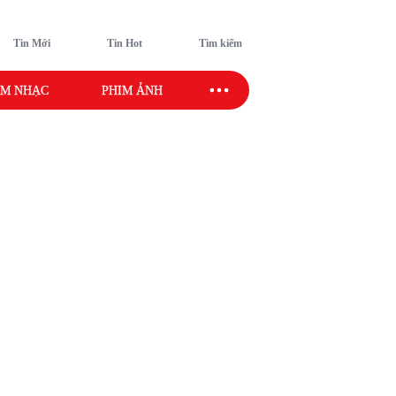
Tin Mới
Tin Hot
Tìm kiếm
M NHẠC
PHIM ẢNH
SAO SPORT