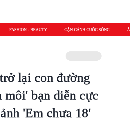
FASHION - BEAUTY
CẬN CẢNH CUỘC SỐNG
Â
trở lại con đường
a môi' bạn diễn cực
cảnh 'Em chưa 18'